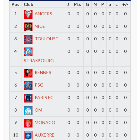
Pos
Club
J
Pts
G
N
P
p
c
+/-
1
ANGERS
0
0
0
0
0
0
0
0
2
NICE
0
0
0
0
0
0
0
0
3
TOULOUSE
0
0
0
0
0
0
0
0
4
0
0
0
0
0
0
0
0
STRASBOURG
5
RENNES
0
0
0
0
0
0
0
0
6
PSG
0
0
0
0
0
0
0
0
7
PARIS FC
0
0
0
0
0
0
0
0
8
OM
0
0
0
0
0
0
0
0
9
MONACO
0
0
0
0
0
0
0
0
10
AUXERRE
0
0
0
0
0
0
0
0