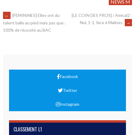
NEWS M
←
[FEMININES] Elles ont du
[LE COIN DES PROS] / Amical2 :
Nul, 1-1, face à Malines
→
talent balle au pied mais pas que :
100% de réussite au BAC
Facebook
Twitter
Instagram
CLASSEMENT L1