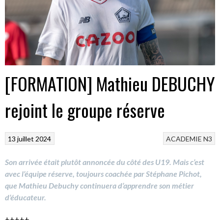
[FORMATION] Mathieu DEBUCHY
rejoint le groupe réserve
13 juillet 2024
ACADEMIE
N3
Son arrivée était plutôt annoncée du côté des U19. Mais c’est
avec l’équipe réserve, toujours coachée par Stéphane Pichot,
que Mathieu Debuchy continuera d’apprendre son métier
d’éducateur.
+++++