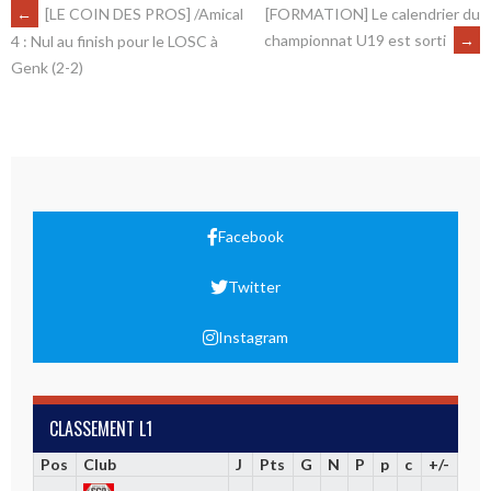
←
[LE COIN DES PROS] /Amical
[FORMATION] Le calendrier du
championnat U19 est sorti
→
4 : Nul au finish pour le LOSC à
Genk (2-2)
Facebook
Twitter
Instagram
CLASSEMENT L1
Pos
Club
J
Pts
G
N
P
p
c
+/-