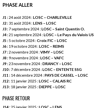
PHASE ALLER
J1 :
24 août 2024 :
LOSC – CHARLEVILLE
J2 :
31 août 2024 :
LENS – LOSC
J3 :
7 septembre 2024 :
LOSC – Saint Quentin O.
J4 :
21 septembre 2024 :
LOSC – Le Pays du Valois US
J5 :
5 octobre 2024 :
Croix FIC
– LOSC
J6 :
19 octobre 2024 :
LOSC – REIMS
J7 :
2 novembre 2024 :
VIMY – LOSC
J8 :
9 novembre 2024 :
LOSC – VAFC
J9 :
23 novembre 2024 :
DRANCY – LOSC
J10 :
7 décembre 2024 :
LOSC – ENTENTE SSG
J11 :
14 décembre 2024 :
PAYS DE CASSEL – LOSC
J12 :
11 janvier 2025 :
LOSC – CALAIS RC
J13 :
18 janvier 2025 :
DIEPPE – LOSC
PHASE RETOUR
J14 :
25 janvier 2025 :
LOSC – LENS