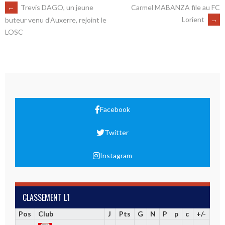
←
Trevis DAGO, un jeune
Carmel MABANZA file au FC
Lorient
→
buteur venu d’Auxerre, rejoint le
LOSC
Facebook
Twitter
Instagram
CLASSEMENT L1
Pos
Club
J
Pts
G
N
P
p
c
+/-