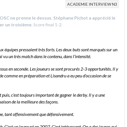
ACADEMIE
INTERVIEW
N3
LOSC ne prenne le dessus. Stéphane Pichot a apprécié le
er un troisième.
Score final 1-2.
eux équipes pressaient très forts. Les deux buts sont marqués sur un
i vu un très match dans le contenu, dans l’intensité.
essus en seconde. Les joueurs se sont procurés 2-3 opportunités. Il y
ide comme en préparation et Lisandru a eu peu d’occasion de se
t puis, c’est toujours important de gagner le derby. Il y a une
 saison de la meilleure des façons.
ipe, tant offensivement que défensivement.
. C’est un jeune né en 2007. C’est intéressant. On a des jeunes qui