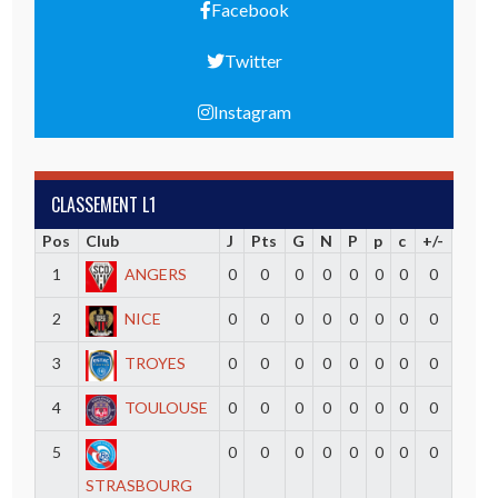
Facebook
Twitter
Instagram
CLASSEMENT L1
Pos
Club
J
Pts
G
N
P
p
c
+/-
1
ANGERS
0
0
0
0
0
0
0
0
2
NICE
0
0
0
0
0
0
0
0
3
TROYES
0
0
0
0
0
0
0
0
4
TOULOUSE
0
0
0
0
0
0
0
0
5
0
0
0
0
0
0
0
0
STRASBOURG