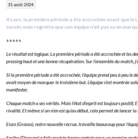
31 août 2024
A Lens, la première période a été accrochée avant que le 
succès mais regrette que son équipe n’ait pas su en marqu
+++++
Le résultat est logique. La première période a été accrochée et les d
pressing haut et une bonne récupération. Sur l’ensemble du match, j’a
Si la première période a été accrochée, l’équipe prend peu à peu le d
avait moyen de marquer le troisième but. L’équipe s’est montrée sol
manifester.
Chaque match a ses vérités. Mais l’état d’esprit est toujours positif. E
rivalité. Et même si on n’en est qu’au début, cela permet de lancer la
Enzo (Grasso), notre nouvelle recrue, travaille beaucoup pour l’équ
Soriba (Diaoune) a fait une très bonne rentrée pour un premier match