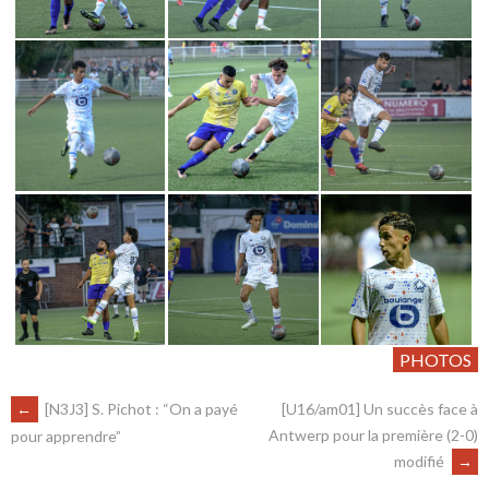
PHOTOS
←
[N3J3] S. Pichot : “On a payé
[U16/am01] Un succès face à
Antwerp pour la première (2-0)
pour apprendre”
modifié
→