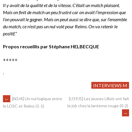
Il y avait de la qualité et de la vitesse. C’était un match plaisant.
Mais on finit de match un peu frustré car on avait l’impression que
l’on pouvait le gagner. Mais on peut aussi se dire que, sur l’ensemble
du match, ce n’est pas un nul volé pour Reims. On va retenir le
positif.
“
Propos recueillis par Stéphane HELBECQUE
+++++
.
INTERVIEWS M
←
[N3J4] Un nul logique entre
[U19J5] Les jeunes Lillois ont fait
le job chez la lanterne rouge (0-2)
le LOSC et Reims (1-1)
→