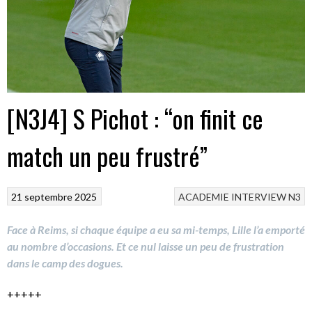
[N3J4] S Pichot : “on finit ce
match un peu frustré”
21 septembre 2025
ACADEMIE
INTERVIEW
N3
Face à Reims, si chaque équipe a eu sa mi-temps, Lille l’a emporté
au nombre d’occasions. Et ce nul laisse un peu de frustration
dans le camp des dogues.
+++++