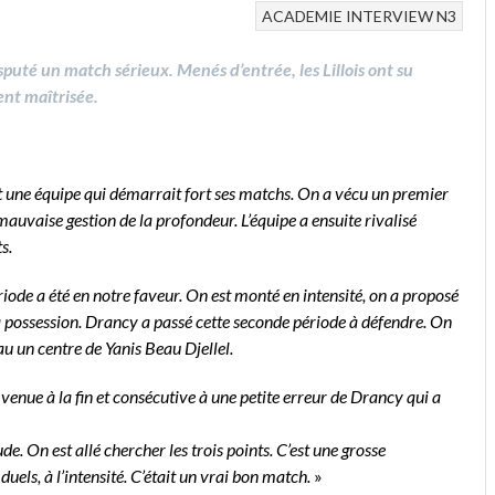
ACADEMIE
INTERVIEW
N3
puté un match sérieux. Menés d’entrée, les Lillois ont su
ent maîtrisée.
it une équipe qui démarrait fort ses matchs. On a vécu un premier
mauvaise gestion de la profondeur. L’équipe a ensuite rivalisé
s.
riode a été en notre faveur. On est monté en intensité, on a proposé
 la possession. Drancy a passé cette seconde période à défendre. On
u un centre de Yanis Beau Djellel.
enue à la fin et consécutive à une petite erreur de Drancy qui a
e. On est allé chercher les trois points. C’est une grosse
uels, à l’intensité.
C’était un vrai bon match.
»