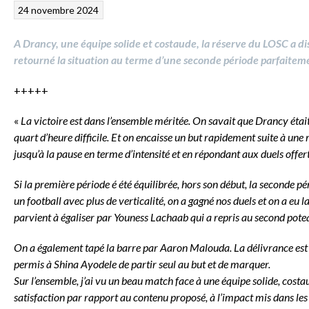
24 novembre 2024
A Drancy, une équipe solide et costaude, la réserve du LOSC a dis
retourné la situation au terme d’une seconde période parfaitem
+++++
«
La victoire est dans l’ensemble méritée. On savait que Drancy éta
quart d’heure difficile. Et on encaisse un but rapidement suite à une 
jusqu’à la pause en terme d’intensité et en répondant aux duels offert
Si la première période é été équilibrée, hors son début, la seconde pé
un football avec plus de verticalité, on a gagné nos duels et on a eu
parvient à égaliser par Youness Lachaab qui a repris au second potea
On a également tapé la barre par Aaron Malouda. La délivrance est v
permis à Shina Ayodele de partir seul au but et de marquer.
Sur l’ensemble, j’ai vu un beau match face à une équipe solide, costaud
satisfaction par rapport au contenu proposé, à l’impact mis dans les d