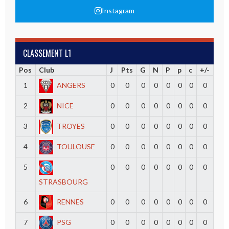
Instagram
CLASSEMENT L1
Pos
Club
J
Pts
G
N
P
p
c
+/-
1
ANGERS
0
0
0
0
0
0
0
0
2
NICE
0
0
0
0
0
0
0
0
3
TROYES
0
0
0
0
0
0
0
0
4
TOULOUSE
0
0
0
0
0
0
0
0
5
0
0
0
0
0
0
0
0
STRASBOURG
6
RENNES
0
0
0
0
0
0
0
0
7
PSG
0
0
0
0
0
0
0
0