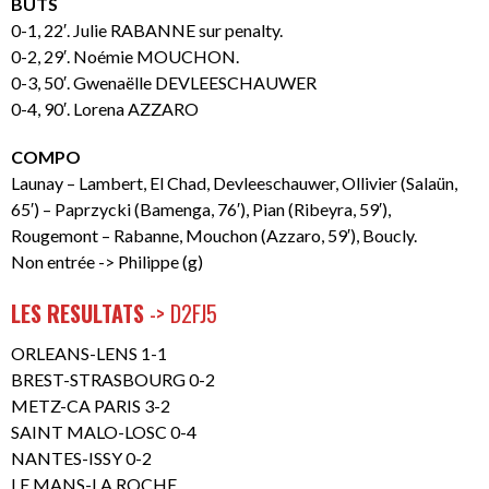
BUTS
0-1, 22′. Julie RABANNE sur penalty.
0-2, 29′. Noémie MOUCHON.
0-3, 50′. Gwenaëlle DEVLEESCHAUWER
0-4, 90′. Lorena AZZARO
COMPO
Launay – Lambert, El Chad, Devleeschauwer, Ollivier (Salaün,
65′) – Paprzycki (Bamenga, 76′), Pian (Ribeyra, 59′),
Rougemont – Rabanne, Mouchon (Azzaro, 59′), Boucly.
Non entrée -> Philippe (g)
LES RESULTATS
-> D2FJ5
ORLEANS-LENS 1-1
BREST-STRASBOURG 0-2
METZ-CA PARIS 3-2
SAINT MALO-LOSC 0-4
NANTES-ISSY 0-2
LE MANS-LA ROCHE