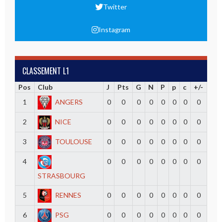
Twitter
Instagram
CLASSEMENT L1
Pos
Club
J
Pts
G
N
P
p
c
+/-
1
ANGERS
0
0
0
0
0
0
0
0
2
NICE
0
0
0
0
0
0
0
0
3
TOULOUSE
0
0
0
0
0
0
0
0
4
0
0
0
0
0
0
0
0
STRASBOURG
5
RENNES
0
0
0
0
0
0
0
0
6
PSG
0
0
0
0
0
0
0
0