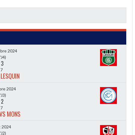
bre 2024
J4)
-
3
7
 LESQUIN
bre 2024
J3)
-
2
7
 VS MONS
t 2024
J2)