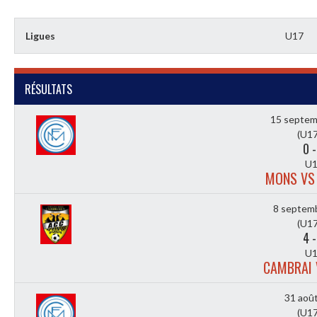
Ligues
U17
RÉSULTATS
15 septem
(U17
0
U1
MONS VS
8 septem
(U17
4
U1
CAMBRAI
31 aoû
(U17