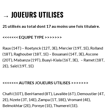
→ JOUEURS UTILISES
21 utilisés au total dont 17 au moins une fois titulaire.
<<<<<<< EQUIPE TYPE >>>>>>>
Raux (14T) – Roetynck (12T, 3E), Mercier (19T, 1E), Rolland
(18T), Raghouber (18T, 1E) – Bouanani (14T, 3E), Ascone
(20T), Mabanza (19T), Buayi-Kiala (16T, 3E), – Ramet (18T,
2E), Saïd (19T, 1E)
<<<<<<< AUTRES JOUEURS UTILISES >>>>>>>
Chafii (10T), BenHamed (8T), Lavallée (6T), Demoustier (4T,
2E), Nzete (3T, 14E), Zampa (1T, 18E), Vromant (4E),
Belmokhtar (2E), Poreye (1E), Thumerel (1E).