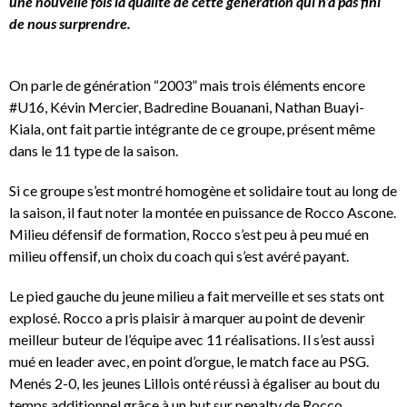
une nouvelle fois la qualité de cette génération qui n’a pas fini
de nous surprendre.
On parle de génération “2003” mais trois éléments encore
#U16, Kévin Mercier, Badredine Bouanani, Nathan Buayi-
Kiala, ont fait partie intégrante de ce groupe, présent même
dans le 11 type de la saison.
Si ce groupe s’est montré homogène et solidaire tout au long de
la saison, il faut noter la montée en puissance de Rocco Ascone.
Milieu défensif de formation, Rocco s’est peu à peu mué en
milieu offensif, un choix du coach qui s’est avéré payant.
Le pied gauche du jeune milieu a fait merveille et ses stats ont
explosé. Rocco a pris plaisir à marquer au point de devenir
meilleur buteur de l’équipe avec 11 réalisations. Il s’est aussi
mué en leader avec, en point d’orgue, le match face au PSG.
Menés 2-0, les jeunes Lillois onté réussi à égaliser au bout du
temps additionnel grâce à un but sur penalty de Rocco