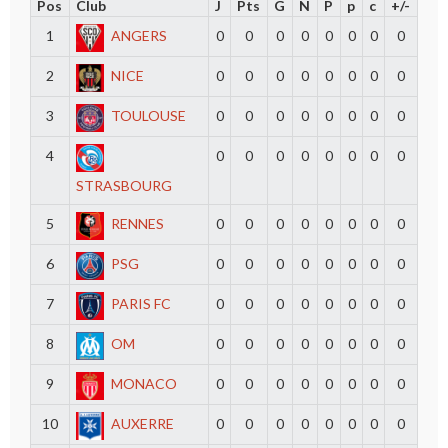
Pos
Club
J
Pts
G
N
P
p
c
+/-
1
ANGERS
0
0
0
0
0
0
0
0
2
NICE
0
0
0
0
0
0
0
0
3
TOULOUSE
0
0
0
0
0
0
0
0
4
0
0
0
0
0
0
0
0
STRASBOURG
5
RENNES
0
0
0
0
0
0
0
0
6
PSG
0
0
0
0
0
0
0
0
7
PARIS FC
0
0
0
0
0
0
0
0
8
OM
0
0
0
0
0
0
0
0
9
MONACO
0
0
0
0
0
0
0
0
10
AUXERRE
0
0
0
0
0
0
0
0