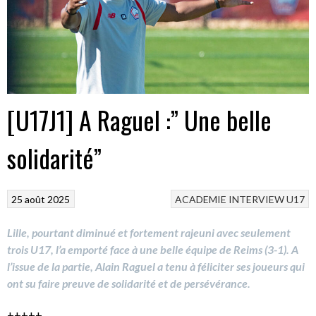
[U17J1] A Raguel :” Une belle
solidarité”
25 août 2025
ACADEMIE
INTERVIEW
U17
Lille, pourtant diminué et fortement rajeuni avec seulement
trois U17, l’a emporté face à une belle équipe de Reims (3-1). A
l’issue de la partie, Alain Raguel a tenu à féliciter ses joueurs qui
ont su faire preuve de solidarité et de persévérance.
+++++