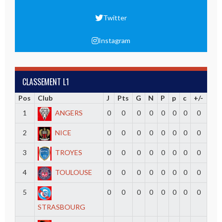
Twitter
Instagram
CLASSEMENT L1
Pos
Club
J
Pts
G
N
P
p
c
+/-
1
ANGERS
0
0
0
0
0
0
0
0
2
NICE
0
0
0
0
0
0
0
0
3
TROYES
0
0
0
0
0
0
0
0
4
TOULOUSE
0
0
0
0
0
0
0
0
5
0
0
0
0
0
0
0
0
STRASBOURG