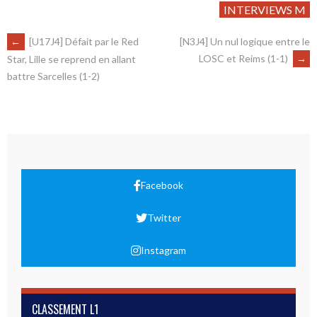
INTERVIEWS M
←
[U17J4] Défait par le Red
[N3J4] Un nul logique entre le
LOSC et Reims (1-1)
→
Star, Lille se reprend en allant
battre Sarcelles (1-2)
Facebook
Twitter
Instagram
CLASSEMENT L1