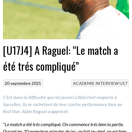
[U17J4] A Raguel: “Le match a
été trés compliqué”
20 septembre 2025
ACADEMIE
INTERVIEW
U17
C’est dans la difficulté que les jeunes Lillois l’ont emporté à
Sarcelles. Ils se rachètent de leur contre performance face au
Red Star. Alain Raguel a apprécié.
“
Le match a été trés compliqué. On commence trés bien la partie.
Durant les 20 premières minutes de jeu, on fait jeu égal, on est bien