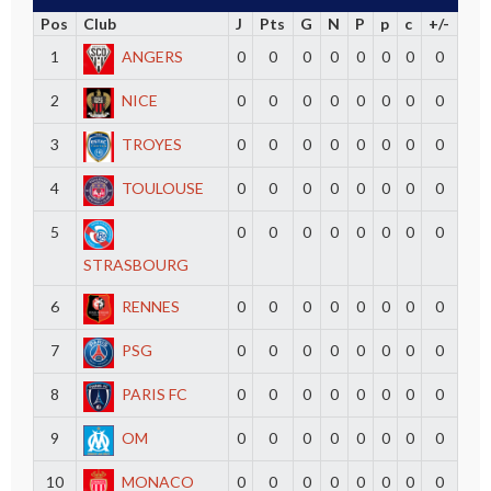
Pos
Club
J
Pts
G
N
P
p
c
+/-
1
ANGERS
0
0
0
0
0
0
0
0
2
NICE
0
0
0
0
0
0
0
0
3
TROYES
0
0
0
0
0
0
0
0
4
TOULOUSE
0
0
0
0
0
0
0
0
5
0
0
0
0
0
0
0
0
STRASBOURG
6
RENNES
0
0
0
0
0
0
0
0
7
PSG
0
0
0
0
0
0
0
0
8
PARIS FC
0
0
0
0
0
0
0
0
9
OM
0
0
0
0
0
0
0
0
10
MONACO
0
0
0
0
0
0
0
0