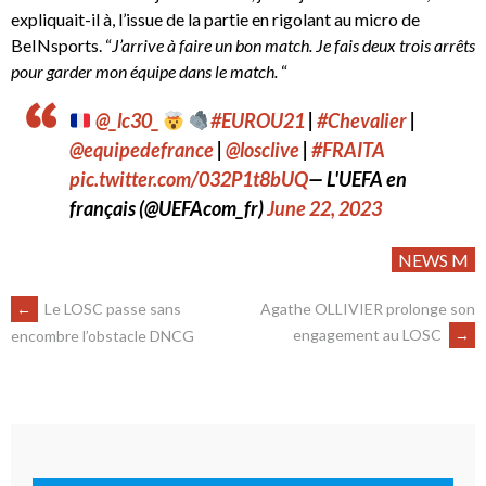
expliquait-il à, l’issue de la partie en rigolant au micro de
BeINsports. “
J’arrive à faire un bon match. Je fais deux trois arrêts
pour garder mon équipe dans le match.
“
@_lc30_
#EUROU21
|
#Chevalier
|
@equipedefrance
|
@losclive
|
#FRAITA
pic.twitter.com/032P1t8bUQ
— L'UEFA en
français (@UEFAcom_fr)
June 22, 2023
NEWS M
←
Le LOSC passe sans
Agathe OLLIVIER prolonge son
engagement au LOSC
→
encombre l’obstacle DNCG