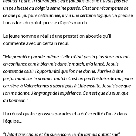
débuter l’Euro. Il l’aurait peut-être fait plus tôt si je n’avais pas été
un peu blessé au doigt la semaine passée
.
C’est une récompense de
ce que j’ai pu faire cette année, il y a une certaine logique.
“, a précisé
Lucas lors du point-presse d’après match.
Le jeune homme a réalisé une prestation aboutie qu’il
commente avec un certain recul.
“
Ma première parade, même si elle n’était pas la plus dure, m’a mis
en confiance et m’a bien mis dans le match, m’a lancé. Je suis
content de saisir l’opportunité que l’on me donne. J’arrive à être
performant sur le premier match. C’est un peu l’histoire de ma jeune
carrière, à Valenciennes d’abord puis à Lille ensuite. Je saisis ce que
l’on me donne. J’engrange de l’expérience. Ce n’est que du plus, que
du bonheur.
“
Il a réussi quatre grosses parades et a été crédité d’un 7 dans
l’équipe…
“
C’était très chaud et j’ai sué encore, je n’ai jamais autant sué
“,