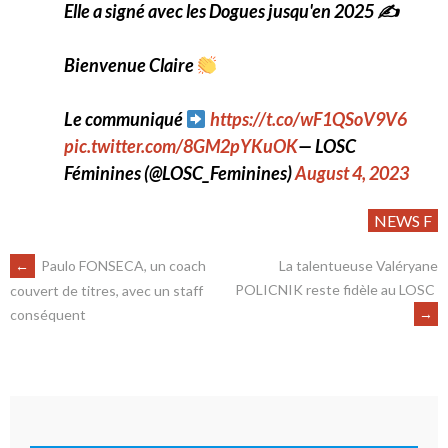
Elle a signé avec les Dogues jusqu'en 2025 ✍️
Bienvenue Claire
Le communiqué
https://t.co/wF1QSoV9V6
pic.twitter.com/8GM2pYKuOK
— LOSC
Féminines (@LOSC_Feminines)
August 4, 2023
NEWS F
←
Paulo FONSECA, un coach
La talentueuse Valéryane
POLICNIK reste fidèle au LOSC
couvert de titres, avec un staff
→
conséquent