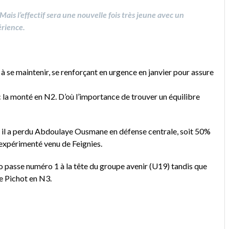
 Mais l’effectif sera une nouvelle fois très jeune avec un
érience.
tés à se maintenir, se renforçant en urgence en janvier pour assure
vec la monté en N2. D’où l’importance de trouver un équilibre
m, il a perdu Abdoulaye Ousmane en défense centrale, soit 50%
expérimenté venu de Feignies.
 passe numéro 1 à la tête du groupe avenir (U19) tandis que
e Pichot en N3.