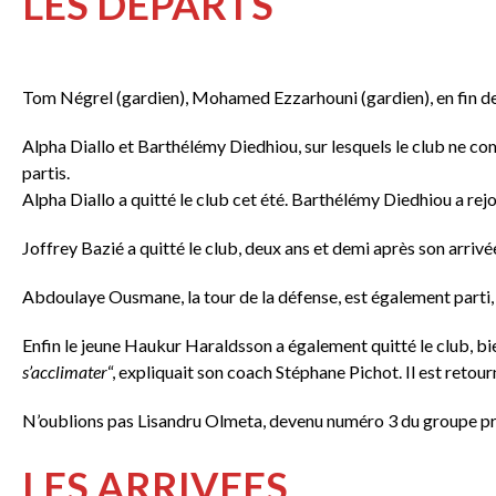
LES DEPARTS
Tom Négrel (gardien), Mohamed Ezzarhouni (gardien), en fin de c
Alpha Diallo et Barthélémy Diedhiou, sur lesquels le club ne com
partis.
Alpha Diallo a quitté le club cet été. Barthélémy Diedhiou a rej
Joffrey Bazié a quitté le club, deux ans et demi après son arrivée
Abdoulaye Ousmane, la tour de la défense, est également parti, 
Enfin le jeune Haukur Haraldsson a également quitté le club, bie
s’acclimater
“, expliquait son coach Stéphane Pichot. Il est retour
N’oublions pas Lisandru Olmeta, devenu numéro 3 du groupe pr
LES
ARRIVEES