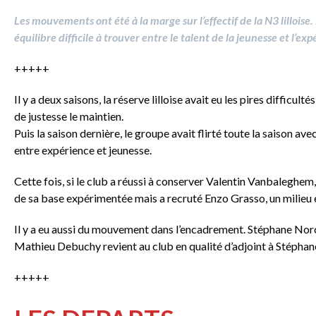
Les mouvements ont été à la marge sur l’effectif de la N3 lilloise.
équilibre difficile à trouver entre le talent de la jeunesse et l’exp
+++++
Il y a deux saisons, la réserve lilloise avait eu les pires difficul
de justesse le maintien.
Puis la saison dernière, le groupe avait flirté toute la saison a
entre expérience et jeunesse.
Cette fois, si le club a réussi à conserver Valentin Vanbaleghe
de sa base expérimentée mais a recruté Enzo Grasso, un milieu 
Il y a eu aussi du mouvement dans l’encadrement. Stéphane Noro
Mathieu Debuchy revient au club en qualité d’adjoint à Stéphan
+++++