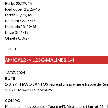
Burlet 28/29/45
Raghouber 23/26/45
Ferrah 23/29/45
Bouaddi 62/45/45
Malouda 28/29/45
Dago 0/26/15
Olmeta 0/0/27
+++++
AMICAL2 -> LOSC-MALINES 1-1
13/07/2024
BUTS
1-0, 27′. TIAGO SANTOS
reprend une première frappe de Rém
1-1,71′. MRABTI sur penalty.
COMPO
Mannone – Tiago Santos (
Touré
64′), Alexsandro (
Burlet
61′), 