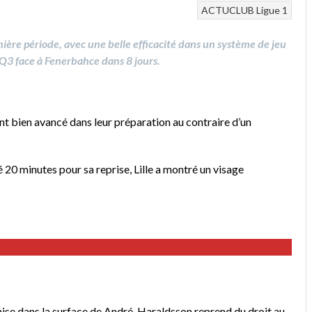
ACTUCLUB
Ligue 1
emière période, avec une belle efficacité dans un système de jeu
 Q3 face à Fenerbahce dans 8 jours.
nt bien avancé dans leur préparation au contraire d’un
20 minutes pour sa reprise, Lille a montré un visage
se dans la surface de André. Haraldsson reprend du droit au