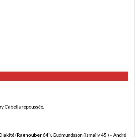
y Cabella repoussée.
Diakité (
Raghouber
64′), Gudmundsson (Ismaily 45′) – André