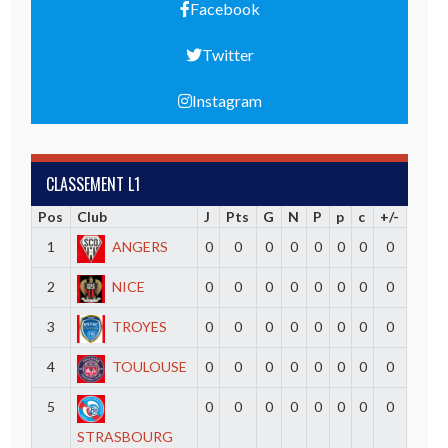
Facebook
Twitter
Instagram
CLASSEMENT L1
Pos
Club
J
Pts
G
N
P
p
c
+/-
1
ANGERS
0
0
0
0
0
0
0
0
2
NICE
0
0
0
0
0
0
0
0
3
TROYES
0
0
0
0
0
0
0
0
4
TOULOUSE
0
0
0
0
0
0
0
0
5
0
0
0
0
0
0
0
0
STRASBOURG