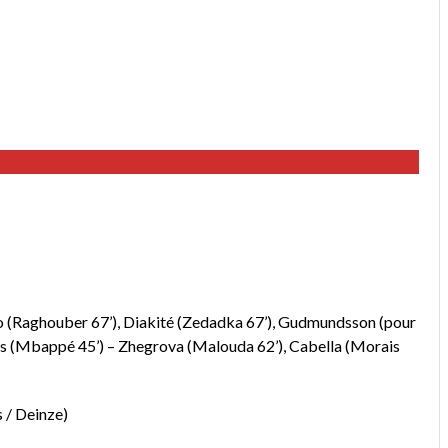
ro (Raghouber 67’), Diakité (Zedadka 67’), Gudmundsson (pour
mes (Mbappé 45’) – Zhegrova (Malouda 62’), Cabella (Morais
 / Deinze)