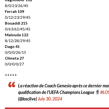
8/0/23/26/45
Ferrah 109
0/12/23/29/45
Bouaddi 215
0/63/62/45/45
Malouda 122
8/12/28/29/45
Dago 41
0/0/0/26/15
Olmeta 27
0/0/0/0/27
+++++
La réaction de Coach Genesio après ce dernier mat
qualification de l’UEFA Champions League
#LO
(@losclive)
July 30, 2024