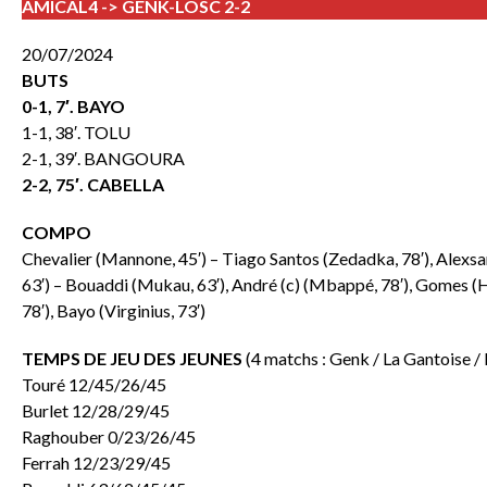
AMICAL4 -> GENK-LOSC 2-2
20/07/2024
BUTS
0-1, 7′. BAYO
1-1, 38′. TOLU
2-1, 39′. BANGOURA
2-2, 75′. CABELLA
COMPO
Chevalier (Mannone, 45′) – Tiago Santos (Zedadka, 78′), Alexsan
63′) – Bouaddi (Mukau, 63′), André (c) (Mbappé, 78′), Gomes (H
78′), Bayo (Virginius, 73′)
TEMPS DE JEU DES JEUNES
(4 matchs : Genk / La Gantoise /
Touré 12/45/26/45
Burlet 12/28/29/45
Raghouber 0/23/26/45
Ferrah 12/23/29/45