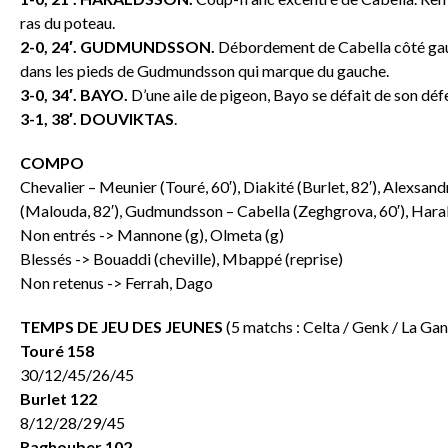
ras du poteau.
2-0, 24′. GUDMUNDSSON.
Débordement de Cabella côté gauch
dans les pieds de Gudmundsson qui marque du gauche.
3-0, 34′. BAYO.
D’une aile de pigeon, Bayo se défait de son déf
3-1, 38′. DOUVIKTAS
.
COMPO
Chevalier – Meunier (Touré, 60′), Diakité (Burlet, 82′), Alexsan
(Malouda, 82′), Gudmundsson – Cabella (Zeghgrova, 60′), Haralds
Non entrés -> Mannone (g), Olmeta (g)
Blessés -> Bouaddi (cheville), Mbappé (reprise)
Non retenus -> Ferrah, Dago
TEMPS DE JEU DES JEUNES
(5 matchs : Celta / Genk / La Gan
Touré 158
30/12/45/26/45
Burlet 122
8/12/28/29/45
Raghouber 102