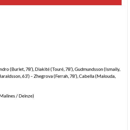
dro (Burlet, 78′), Diakité (Touré, 78′), Gudmundsson (Ismaily,
araldsson, 63′) – Zhegrova (Ferrah, 78′), Cabella (Malouda,
 Malines / Deinze)