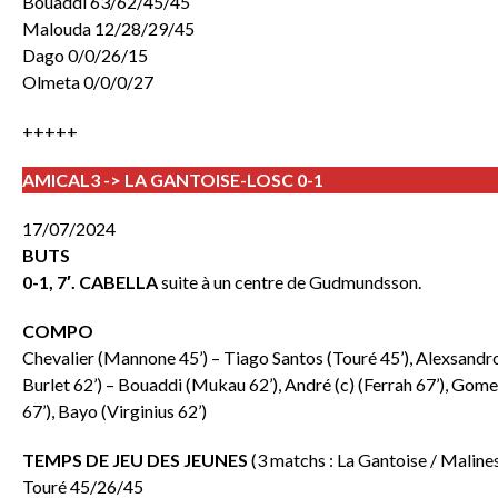
Bouaddi 63/62/45/45
Malouda 12/28/29/45
Dago 0/0/26/15
Olmeta 0/0/0/27
+++++
AMICAL3 -> LA GANTOISE-LOSC 0-1
17/07/2024
BUTS
0-1, 7′. CABELLA
suite à un centre de Gudmundsson.
COMPO
Chevalier (Mannone 45’) – Tiago Santos (Touré 45’), Alexsand
Burlet 62’) – Bouaddi (Mukau 62’), André (c) (Ferrah 67’), Go
67’), Bayo (Virginius 62’)
TEMPS DE JEU DES JEUNES
(3 matchs : La Gantoise / Malines
Touré 45/26/45