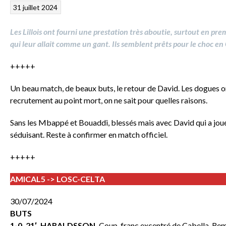
31 juillet 2024
Les Lillois ont fourni une prestation très aboutie, surtout en pr
qui leur allait comme un gant. Ils semblent prêts pour le choc en
+++++
Un beau match, de beaux buts, le retour de David. Les dogues o
recrutement au point mort, on ne sait pour quelles raisons.
Sans les Mbappé et Bouaddi, blessés mais avec David qui a joué 
séduisant. Reste à confirmer en match officiel.
+++++
AMICAL5 -> LOSC-CELTA
30/07/2024
BUTS
1-0, 21′. HARALDSSON.
Coup-franc excentré de Cabella. Remi