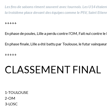
Les fins de saisons riment souvent avec tournois. Les U14 étaient
la troisième place devant des équipes comme le PSV, Saint Etienn
+++++
En phase de poules, Lille a perdu contre l’OM, Fait nul contre l
En phase finale, Lille a été battu par Toulouse, le futur vainqueur
+++++
CLASSEMENT FINAL
1-TOULOUSE
2-OM
3-LOSC