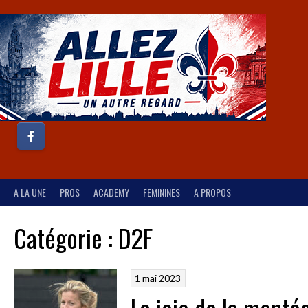
A LA UNE
PROS
ACADEMY
FEMININES
A PROPOS
Catégorie :
D2F
1 mai 2023
La joie de la monté