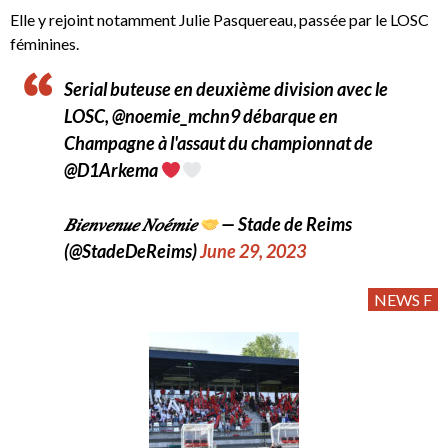
Elle y rejoint notamment Julie Pasquereau, passée par le LOSC
féminines.
Serial buteuse en deuxième division avec le
LOSC, @noemie_mchn9 débarque en
Champagne à l'assaut du championnat de
@D1Arkema
𝐵𝑖𝑒𝑛𝑣𝑒𝑛𝑢𝑒 𝑁𝑜𝑒́𝑚𝑖𝑒
— Stade de Reims
(@StadeDeReims)
June 29, 2023
NEWS F