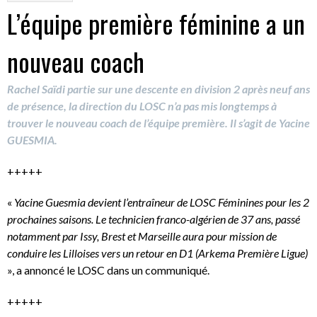
L’équipe première féminine a un
nouveau coach
Rachel Saïdi partie sur une descente en division 2 après neuf ans
de présence, la direction du LOSC n’a pas mis longtemps à
trouver le nouveau coach de l’équipe première. Il s’agit de Yacine
GUESMIA.
+++++
«
Yacine Guesmia devient l’entraîneur de LOSC Féminines pour les 2
prochaines saisons. Le technicien franco-algérien de 37 ans, passé
notamment par Issy, Brest et Marseille aura pour mission de
conduire les Lilloises vers un retour en D1 (Arkema Première Ligue)
», a annoncé le LOSC dans un communiqué.
+++++