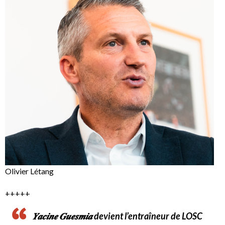
Olivier Létang
+++++
𝒀𝒂𝒄𝒊𝒏𝒆 𝑮𝒖𝒆𝒔𝒎𝒊𝒂 devient l’entraîneur de LOSC