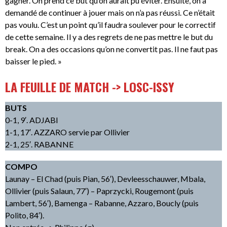
gagner. On prend ce but qu’on aurait pu éviter. Ensuite, on a
demandé de continuer à jouer mais on n’a pas réussi. Ce n’était
pas voulu. C’est un point qu’il faudra soulever pour le correctif
de cette semaine. Il y a des regrets de ne pas mettre le but du
break. On a des occasions qu’on ne convertit pas. Il ne faut pas
baisser le pied. »
LA FEUILLE DE MATCH -> LOSC-ISSY
BUTS
0-1, 9′. ADJABI
1-1, 17′. AZZARO servie par Ollivier
2-1, 25′. RABANNE
COMPO
Launay – El Chad (puis Pian, 56′), Devleesschauwer, Mbala,
Ollivier (puis Salaun, 77′) – Paprzycki, Rougemont (puis
Lambert, 56′), Bamenga – Rabanne, Azzaro, Boucly (puis
Polito, 84′).