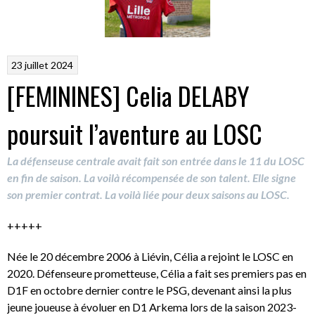
23 juillet 2024
[FEMININES] Celia DELABY
poursuit l’aventure au LOSC
La défenseuse centrale avait fait son entrée dans le 11 du LOSC
en fin de saison. La voilà récompensée de son talent. Elle signe
son premier contrat. La voilà liée pour deux saisons au LOSC.
+++++
Née le 20 décembre 2006 à Liévin, Célia a rejoint le LOSC en
2020. Défenseure prometteuse, Célia a fait ses premiers pas en
D1F en octobre dernier contre le PSG, devenant ainsi la plus
jeune joueuse à évoluer en D1 Arkema lors de la saison 2023-