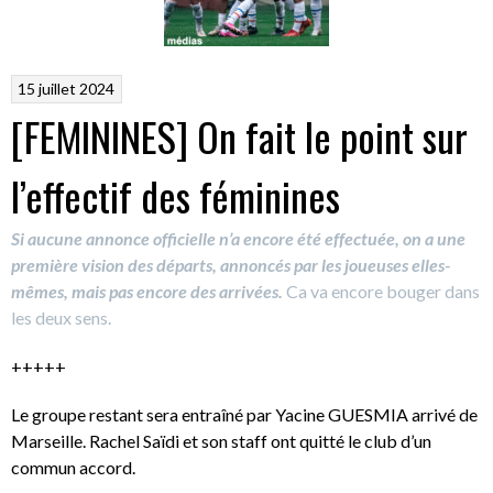
15 juillet 2024
[FEMININES] On fait le point sur
l’effectif des féminines
Si aucune annonce officielle n’a encore été effectuée, on a une
première vision des départs, annoncés par les joueuses elles-
mêmes, mais pas encore des arrivées.
Ca va encore bouger dans
les deux sens.
+++++
Le groupe restant sera entraîné par Yacine GUESMIA arrivé de
Marseille. Rachel Saïdi et son staff ont quitté le club d’un
commun accord.