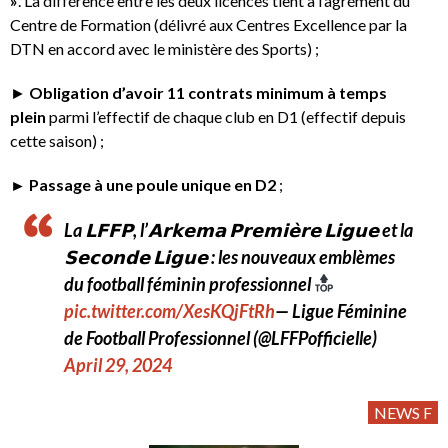
»
. La différence entre les deux licences tient à l’agrément du
Centre de Formation (délivré aux Centres Excellence par la
DTN en accord avec le ministère des Sports) ;
►
Obligation d’avoir 11 contrats minimum à temps
plein
parmi l’effectif de chaque club en D1 (effectif depuis
cette saison) ;
► Passage à une poule unique en D2
;
La 𝗟𝗙𝗙𝗣, l’𝗔𝗿𝗸𝗲𝗺𝗮 𝗣𝗿𝗲𝗺𝗶𝗲̀𝗿𝗲 𝗟𝗶𝗴𝘂𝗲 et la
𝗦𝗲𝗰𝗼𝗻𝗱𝗲 𝗟𝗶𝗴𝘂𝗲 : les nouveaux emblèmes
du football féminin professionnel
pic.twitter.com/XesKQjFtRh
— Ligue Féminine
de Football Professionnel (@LFFPofficielle)
April 29, 2024
NEWS F