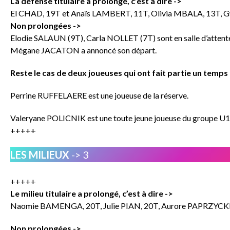
La défense titulaire a prolongé, c’est à dire ->
El CHAD, 19T et Anaïs LAMBERT, 11T, Olivia MBALA, 13T,
Non prolongées ->
Elodie SALAUN (9T), Carla NOLLET (7T) sont en salle d’atten
Mégane JACATON a annoncé son départ.
Reste le cas de deux joueuses qui ont fait partie un temp
Perrine RUFFELAERE est une joueuse de la réserve.
Valeryane POLICNIK est une toute jeune joueuse du groupe U1
+++++
LES MILIEUX
-> 3
+++++
Le milieu titulaire a prolongé, c’est à dire ->
Naomie BAMENGA, 20T, Julie PIAN, 20T, Aurore PAPRZYCKI
Non prolongées ->