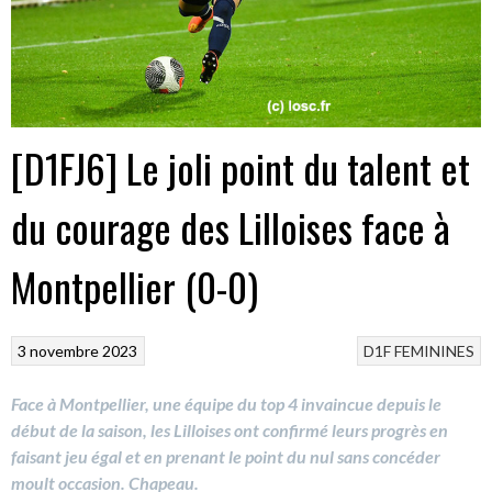
[D1FJ6] Le joli point du talent et
du courage des Lilloises face à
Montpellier (0-0)
3 novembre 2023
D1F
FEMININES
Face à Montpellier, une équipe du top 4 invaincue depuis le
début de la saison, les Lilloises ont confirmé leurs progrès en
faisant jeu égal et en prenant le point du nul sans concéder
moult occasion. Chapeau.