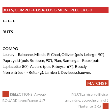
BUTS/COMPO -> D1J6 LOSC-MONTPELLIER
0-0
+++++
BUTS
–
COMPO
Launay – Rabanne, Mbala, El Chad, Ollivier (puis Lelarge, 90′) –
Paprzycki (puis Boilesen, 90′), Pian, Bamenga – Roux (puis
Laplacette, 80′), Azzaro (puis Ribeyra, 67′), Boucly
Non entrées -> Beitz (g), Lambert, Devleesschauwer.
MATCHS F
←
[SELECTIONS] Ayyoub
[N3J7] La réserve lilloise,
amoindrie, accroche un nul à
BOUADDI avec France U17
l’Entente (1-1)
→