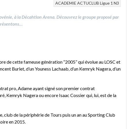
ACADEMIE
ACTUCLUB
Ligue 1
N3
ovénie, à la Décahtlon Arena. Découvrez le groupe proposé par
présentons…
embre de cette fameuse génération “2005” qui évolue au LOSC et
 Vincent Burlet, d’un Youness Lachaab, d’un Kemryk Nagera, d’un
ntrat pro, Adame ayant signé son premier contrat
, Kemryk Nagera ou encore Isaac Cossier qui, lui, est de la
e, club de la périphérie de Tours puis un an au Sporting Club
Loire en 2015.