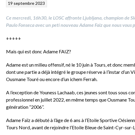
19 septembre 2023
Ce mercredi, 16h30, le LOSC affronte Ljubljana, champion de Sl
Paulo Fonseca avec un peti nouveau Adame Faiz que nous vous 
+++++
Mais qui est donc Adame FAIZ?
Adame est un milieu offensif, né le 10 juin à Tours, et donc m
dont une partie a déjà intégré le groupe réserve à l’instar d’un
Ousmane Touré ou encore d’un ichem Ferrah.
A l’exception de Youness Lachaab, ces jeunes sont tous sous co
professionnel en juillet 2022, en même temps que Ousmane Touré
génération “2006”.
Adame Faïz a débuté à l’âge de 6 ans à l’Etoile Sportive Oésienn
Tours Nord, avant de rejoindre l’Etoile Bleue de Saint-Cyr-sur-