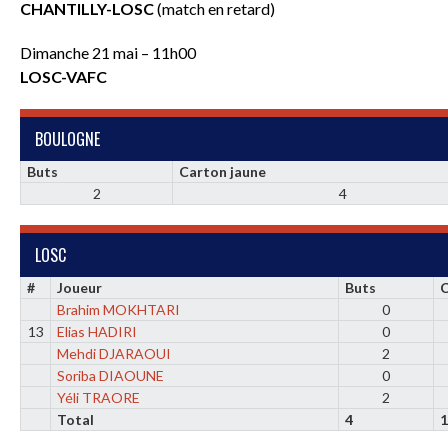
CHANTILLY-LOSC
(match en retard)
Dimanche 21 mai – 11h00
LOSC-VAFC
BOULOGNE
Buts
Carton jaune
2
4
LOSC
#
Joueur
Buts
C
Brahim MOKHTARI
0
13
Elias HADIRI
0
Mehdi DJARAOUI
2
Soriba DIAOUNE
0
Yéli TRAORE
2
Total
4