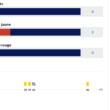
ts
6
 jaune
3
 rouge
0
58
59
60
86
FT