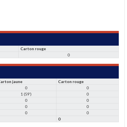
Carton rouge
0
arton jaune
Carton rouge
0
0
1 (59')
0
0
0
0
0
0
0
1
0