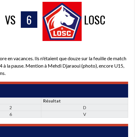
VS
6
LOSC
ore en vacances. Ils n'étaient que douze sur la feuille de match
1-4 à la pause. Mention à Mehdi Djaraoui (photo), encore U15,
ns.
Résultat
2
D
6
V