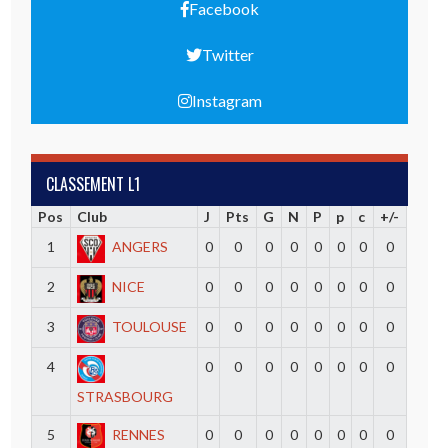
Facebook
Twitter
Instagram
CLASSEMENT L1
Pos
Club
J
Pts
G
N
P
p
c
+/-
1
ANGERS
0
0
0
0
0
0
0
0
2
NICE
0
0
0
0
0
0
0
0
3
TOULOUSE
0
0
0
0
0
0
0
0
4
0
0
0
0
0
0
0
0
STRASBOURG
5
RENNES
0
0
0
0
0
0
0
0