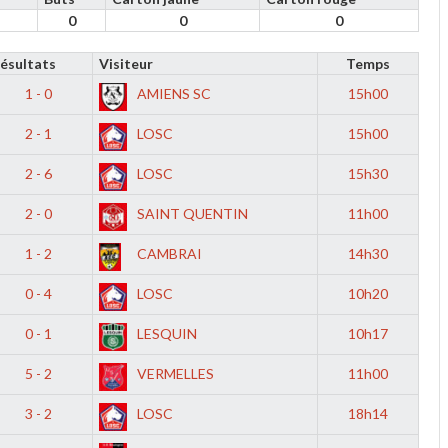
0
0
0
ésultats
Visiteur
Temps
1 - 0
AMIENS SC
15h00
2 - 1
LOSC
15h00
2 - 6
LOSC
15h30
2 - 0
SAINT QUENTIN
11h00
1 - 2
CAMBRAI
14h30
0 - 4
LOSC
10h20
0 - 1
LESQUIN
10h17
5 - 2
VERMELLES
11h00
3 - 2
LOSC
18h14