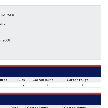
 DJARAOUI
ant
er 2008
utes
Buts
Carton jaune
Carton rouge
2
0
0
Buts
Carton jaune
Carton rouge