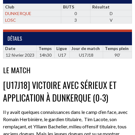
Club
BUTS
Résultat
DUNKERQUE
0
D
LOSC
3
V
DÉTAILS
Date
Temps
Ligue
Jour de match
Temps plein
12 février 2023
14h30
U17
U17J18
90'
LE MATCH
[U17J18] VICTOIRE AVEC SÉRIEUX ET
APPLICATION À DUNKERQUE (0-3)
Il y avait quelques connaissances dans le camp d’en face, avec
Romain Herbinière, le gardien titulaire, Tim Lacote, son
remplaçant, et Ylliann Bachelier, milieu offensif titulaire, tous
anciens dogues. Mais les jeunes dogues ont su se montrer