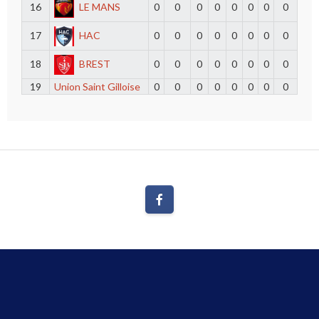
16
LE MANS
0
0
0
0
0
0
0
0
17
HAC
0
0
0
0
0
0
0
0
18
BREST
0
0
0
0
0
0
0
0
19
Union Saint Gilloise
0
0
0
0
0
0
0
0