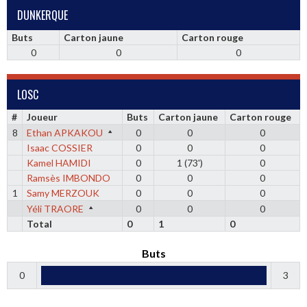
DUNKERQUE
Buts
Carton jaune
Carton rouge
0
0
0
LOSC
#
Joueur
Buts
Carton jaune
Carton rouge
8
Ethan APKAKOU
0
0
0
Isaac COSSIER
0
0
0
Kamel HAMIDI
0
1 (73')
0
Ramsès IMBONDO
0
0
0
1
Samy MERZOUK
0
0
0
Yéli TRAORE
0
0
0
Total
0
1
0
Buts
0
3