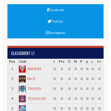
Facebook
Twitter
Instagram
CLASSEMENT L1
Pos
Club
J
Pts
G
N
P
p
c
+/-
1
ANGERS
0
0
0
0
0
0
0
0
2
NICE
0
0
0
0
0
0
0
0
3
TROYES
0
0
0
0
0
0
0
0
4
TOULOUSE
0
0
0
0
0
0
0
0
5
0
0
0
0
0
0
0
0