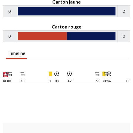
Carton jaune
0
2
Carton rouge
0
0
Timeline
KO
0
0
13
33
38
47
68
73
75
76
FT