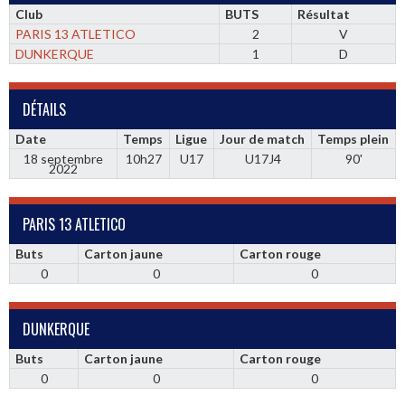
Club
BUTS
Résultat
PARIS 13 ATLETICO
2
V
DUNKERQUE
1
D
DÉTAILS
Date
Temps
Ligue
Jour de match
Temps plein
18 septembre
10h27
U17
U17J4
90'
2022
PARIS 13 ATLETICO
Buts
Carton jaune
Carton rouge
0
0
0
DUNKERQUE
Buts
Carton jaune
Carton rouge
0
0
0