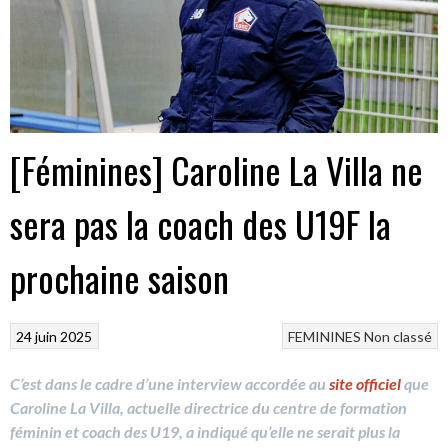
[Féminines] Caroline La Villa ne
sera pas la coach des U19F la
prochaine saison
24 juin 2025
FEMININES
Non classé
C’est dans le cadre d’une interview accordée au
site officiel
que
Caroline La Villa, actuelle directrice du centre de formation
féminin et coach des U19, a indiqué qu’elle ne serait plus la