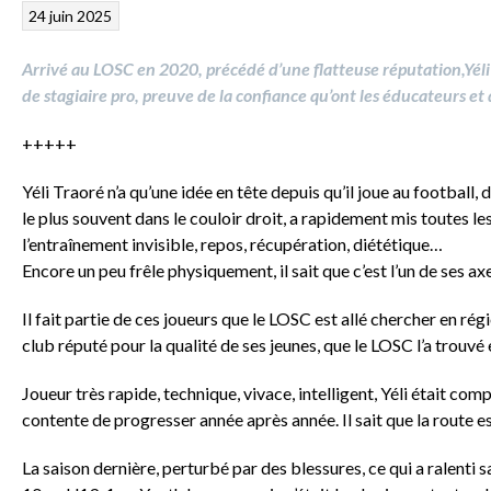
24 juin 2025
Arrivé au LOSC en 2020, précédé d’une flatteuse réputation,Yéli
de stagiaire pro, preuve de la confiance qu’ont les éducateurs et 
+++++
Yéli Traoré n’a qu’une idée en tête depuis qu’il joue au football, 
le plus souvent dans le couloir droit, a rapidement mis toutes l
l’entraînement invisible, repos, récupération, diététique…
Encore un peu frêle physiquement, il sait que c’est l’un de ses ax
Il fait partie de ces joueurs que le LOSC est allé chercher en rég
club réputé pour la qualité de ses jeunes, que le LOSC l’a trouvé e
Joueur très rapide, technique, vivace, intelligent, Yéli était com
contente de progresser année après année. Il sait que la route e
La saison dernière, perturbé par des blessures, ce qui a ralenti s