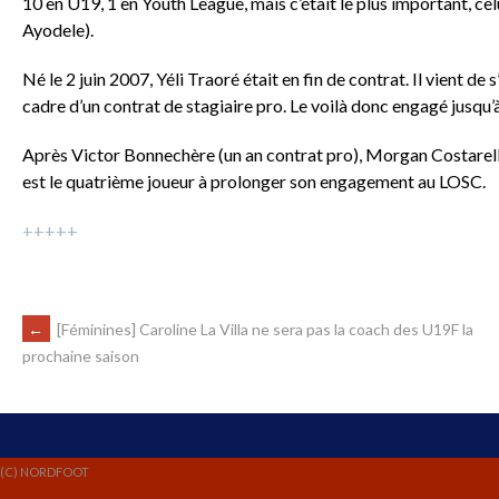
10 en U19, 1 en Youth League, mais c’était le plus important, c
Ayodele).
Né le 2 juin 2007, Yéli Traoré était en fin de contrat. Il vient de
cadre d’un contrat de stagiaire pro. Le voilà donc engagé jusqu’
Après Victor Bonnechère (un an contrat pro), Morgan Costarelli (
est le quatrième joueur à prolonger son engagement au LOSC.
+++++
←
[Féminines] Caroline La Villa ne sera pas la coach des U19F la
prochaine saison
(C) NORDFOOT