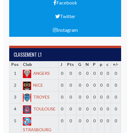
Facebook
Twitter
Instagram
CLASSEMENT L1
Pos
Club
J
Pts
G
N
P
p
c
+/-
1
ANGERS
0
0
0
0
0
0
0
0
2
NICE
0
0
0
0
0
0
0
0
3
TROYES
0
0
0
0
0
0
0
0
4
TOULOUSE
0
0
0
0
0
0
0
0
5
0
0
0
0
0
0
0
0
STRASBOURG