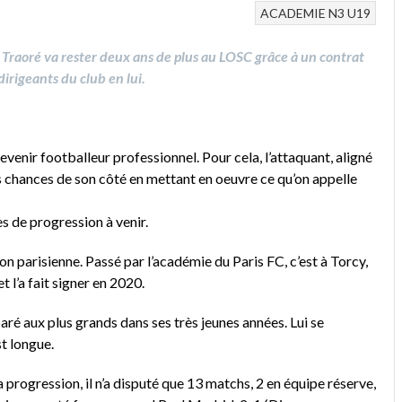
ACADEMIE
N3
U19
 Traoré va rester deux ans de plus au LOSC grâce à un contrat
dirigeants du club en lui.
devenir footballeur professionnel. Pour cela, l’attaquant, aligné
es chances de son côté en mettant en oeuvre ce qu’on appelle
es de progression à venir.
ion parisienne. Passé par l’académie du Paris FC, c’est à Torcy,
t l’a fait signer en 2020.
paré aux plus grands dans ses très jeunes années. Lui se
st longue.
a progression, il n’a disputé que 13 matchs, 2 en équipe réserve,