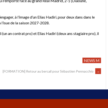
elui remporté face au grand Real Madrid, 2-1 (Diaoune,
 s’engager, à l’image d’un Elias Hadiri, pour deux dans dans le
à l’isue de la saison 2027-2028.
un an contrat pro) et Elias Hadiri (deux ans stagiaire pro), il
NEWS M
[FORMATION] Retour au bercail pour Sébastien Pennacchio
→