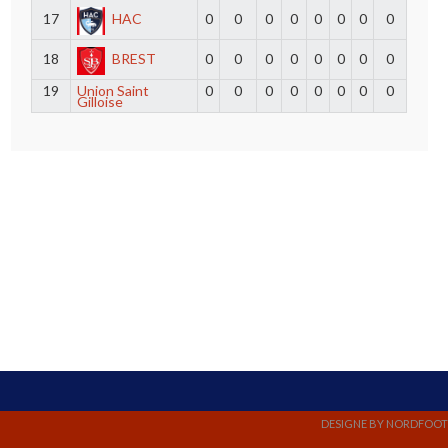
17
HAC
0
0
0
0
0
0
0
0
18
BREST
0
0
0
0
0
0
0
0
19
Union Saint
0
0
0
0
0
0
0
0
Gilloise
DESIGNE BY NORDFOOT