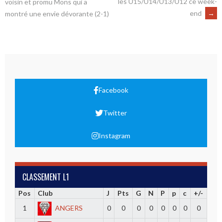
les U15/U14/U13/U12 ce week-
voisin et promu Mons qui a
end
→
montré une envie dévorante (2-1)
Facebook
Twitter
Instagram
CLASSEMENT L1
Pos
Club
J
Pts
G
N
P
p
c
+/-
1
ANGERS
0
0
0
0
0
0
0
0