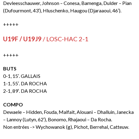
Devleesschauwer, Johnson – Conesa, Bamenga, Dulder – Pian
(Dufourmont, 43′), Hluschenko, Haugou (Djaraaoui, 46′).
+++++
U19F / U19J9
/ LOSC-HAC 2-1
+++++
BUTS
0-1, 15′. GALLAIS
1-1, 55′. DA ROCHA
2-1, 89′. DA ROCHA
COMPO
Dewaele – Hidden, Fouda, Malfait, Alouani – Dhalluin, Janecka
– Lannoy (Lutyn, 62′), Bonomo, Rhajaoui – Da Rocha.
Non entrées -> Wychowanok (g), Pichot, Berrehal, Catteuw.