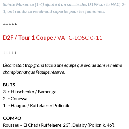
Sainte Maxence (1-4) ajouté à un succès des U19F sur le HAC, 2-
1, ont rendu ce week-end superbe pour les féminines.
+++++
D2F / Tour 1 Coupe
/ VAFC-LOSC 0-11
+++++
L’écart était trop grand face à une équipe qui évolue dans le même
championnat que l’équipe réserve.
BUTS
3-> Hluschenko / Bamenga
2-> Conessa
1-> Haugou / Ruffelaere/ Policnik
COMPO
Rousseu – El Chad (Ruffelaere, 23′), Delaby (Policnik, 46′),