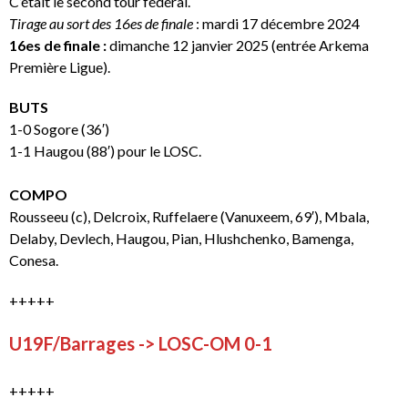
C’était le second tour fédéral.
Tirage au sort des 16es de finale
: mardi 17 décembre 2024
16es de finale :
dimanche 12 janvier 2025 (entrée Arkema
Première Ligue).
BUTS
1-0 Sogore (36′)
1-1 Haugou (88′) pour le LOSC.
COMPO
Rousseeu (c), Delcroix, Ruffelaere (Vanuxeem, 69′), Mbala,
Delaby, Devlech, Haugou, Pian, Hlushchenko, Bamenga,
Conesa.
+++++
U19F/Barrages -> LOSC-OM 0-1
+++++