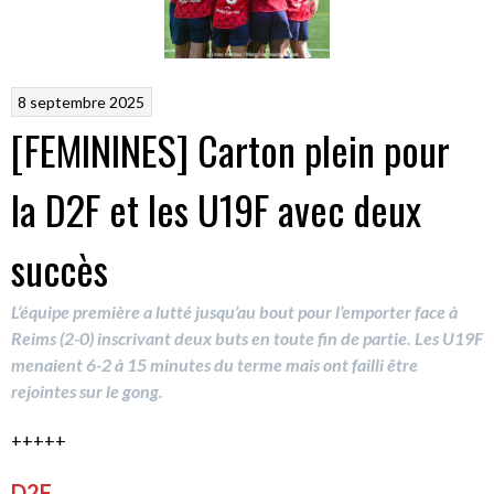
8 septembre 2025
[FEMININES] Carton plein pour
la D2F et les U19F avec deux
succès
L’équipe première a lutté jusqu’au bout pour l’emporter face à
Reims (2-0) inscrivant deux buts en toute fin de partie. Les U19F
menaient 6-2 à 15 minutes du terme mais ont failli être
rejointes sur le gong.
+++++
D2F