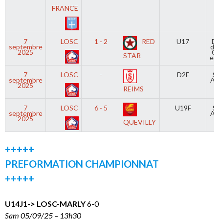
FRANCE
7
LOSC
1 - 2
RED
U17
D
septembre
de
2025
C
STAR
en
7
LOSC
-
D2F
S
septembre
An
2025
REIMS
7
LOSC
6 - 5
U19F
S
septembre
An
2025
QUEVILLY
+++++
PREFORMATION CHAMPIONNAT
+++++
U14J1-> LOSC-MARLY
6-0
Sam 05/09/25 – 13h30