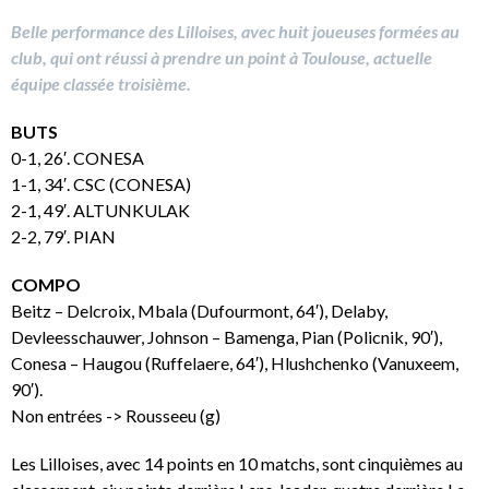
Belle performance des Lilloises, avec huit joueuses formées au
club, qui ont réussi à prendre un point à Toulouse, actuelle
équipe classée troisième.
BUTS
0-1, 26′. CONESA
1-1, 34′. CSC (CONESA)
2-1, 49′. ALTUNKULAK
2-2, 79′. PIAN
COMPO
Beitz – Delcroix, Mbala (Dufourmont, 64′), Delaby,
Devleesschauwer, Johnson – Bamenga, Pian (Policnik, 90′),
Conesa – Haugou (Ruffelaere, 64′), Hlushchenko (Vanuxeem,
90′).
Non entrées -> Rousseeu (g)
Les Lilloises, avec 14 points en 10 matchs, sont cinquièmes au