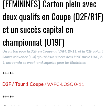
[FEMININES] Carton plein avec
deux qualifs en Coupe (D2F/R1F)
et un succès capital en
championnat (U19F)
Un carton pour la D2F en Coupe au VAFC (0-11) et la R1F à Pont
Sainte Maxence (1-4) ajouté à un succès des U19F sur le HAC, 2-
1, ont rendu ce week-end superbe pour les féminines.
+++++
D2F / Tour 1 Coupe
/ VAFC-LOSC 0-11
+++++