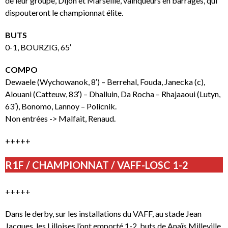
de leur groupe, Dijon et Marseille, vainqueurs en barrages, qui
dispouteront le championnat élite.
BUTS
0-1, BOURZIG, 65′
COMPO
Dewaele (Wychowanok, 8′) – Berrehal, Fouda, Janecka (c),
Alouani (Catteuw, 83′) – Dhalluin, Da Rocha – Rhajaaoui (Lutyn,
63′), Bonomo, Lannoy – Policnik.
Non entrées -> Malfait, Renaud.
+++++
R1F / CHAMPIONNAT / VAFF-LOSC 1-2
+++++
Dans le derby, sur les installations du VAFF, au stade Jean
Jacques, les Lilloises l’ont emporté 1-2, buts de Anaïs Milleville,