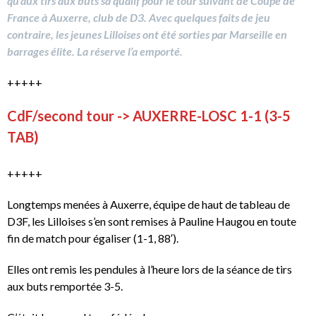
qu’aux tirs aux buts sa qualif pour le tour suivant de Coupe de
France à Auxerre, club de D3. Avec quelques faits de jeu
contraire, les jeunes Lilloises ont été sorties par Marseille en
barrages élite. La réserve l’a emporté.
+++++
CdF/second tour -> AUXERRE-LOSC 1-1 (3-5
TAB)
+++++
Longtemps menées à Auxerre, équipe de haut de tableau de
D3F, les Lilloises s’en sont remises à Pauline Haugou en toute
fin de match pour égaliser (1-1, 88′).
Elles ont remis les pendules à l’heure lors de la séance de tirs
aux buts remportée 3-5.