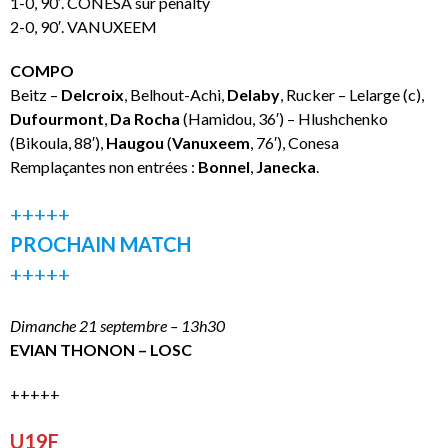
1-0, 90′. CONESA sur penalty
2-0, 90′. VANUXEEM
COMPO
Beitz –
Delcroix
, Belhout-Achi,
Delaby
, Rucker – Lelarge (c),
Dufourmont
,
Da Rocha
(Hamidou, 36′) – Hlushchenko
(Bikoula, 88′),
Haugou
(
Vanuxeem
, 76′), Conesa
Remplaçantes non entrées :
Bonnel
,
Janecka
.
+++++
PROCHAIN MATCH
+++++
Dimanche 21 septembre – 13h30
EVIAN THONON – LOSC
+++++
U19F