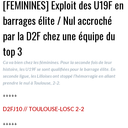
[FEMININES] Exploit des U19F en
barrages élite / Nul accroché
par la D2F chez une équipe du
top 3
Ca va bien chez les féminines. Pour la seconde fois de leur
histoire, les U19F se sont qualifiées pour le barrage élite. En
seconde ligue, les Lilloises ont stoppé l’hémorragie en allant
prendre le nul à Toulouse, 2-2.
+++++
D2FJ10 // TOULOUSE-LOSC 2-2
+++++