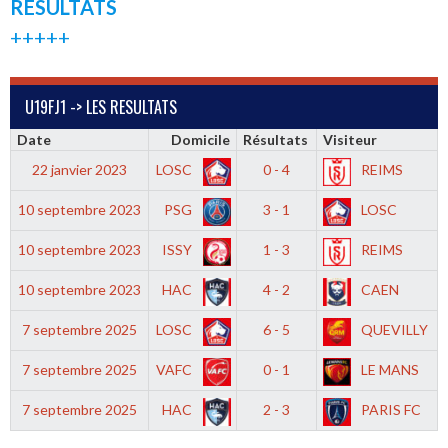
RESULTATS
+++++
U19FJ1 -> LES RESULTATS
Date
Domicile
Résultats
Visiteur
22 janvier 2023
LOSC
0 - 4
REIMS
10 septembre 2023
PSG
3 - 1
LOSC
10 septembre 2023
ISSY
1 - 3
REIMS
10 septembre 2023
HAC
4 - 2
CAEN
7 septembre 2025
LOSC
6 - 5
QUEVILLY
7 septembre 2025
VAFC
0 - 1
LE MANS
7 septembre 2025
HAC
2 - 3
PARIS FC