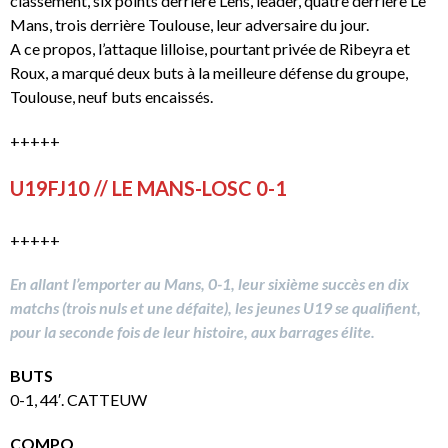
classement, six points derrière Lens, leader, quatre derrière Le
Mans, trois derrière Toulouse, leur adversaire du jour.
A ce propos, l’attaque lilloise, pourtant privée de Ribeyra et
Roux, a marqué deux buts à la meilleure défense du groupe,
Toulouse, neuf buts encaissés.
+++++
U19FJ10 // LE MANS-LOSC 0-1
+++++
En allant l’emporter au Mans, 0-1, leur sixième succès en dix
matchs (trois nuls et une défaite), les jeunes U19 se qualifient,
pour la seconde fois de leur histoire, aux barrages élite.
BUTS
0-1, 44′. CATTEUW
COMPO