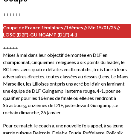
++++++
Coupe de France féminines /16èmes // Me 15/01/25 //
LOSC (D2F)-GUINGAMP (D1F) 4-1
+++++
Mises à mal dans leur objectif de montée en D1F en
championnat, cinquièmes, reléguées à six points du leader, le
RC Lens, avec quatre défaites en dix matchs, trois face à leurs
adversaires directes, toutes classées au dessus (Lens, Le Mans,
Marseille), les Lilloises ont pris uns acré bol d’air en laminant
une équipe de D1F, Guingamp, lanterne rouge, 4-1, pour se
qualifier pour les 16èmes de finale où elle ses rendront à
Strasbourg, onzièmes de D1F, juste devant Guingamp, ce
rochain dimanche, 26 janvier.
Pour ce match, le coach a, une nouvelle fois appel, à sa jeune
garde puisque Delcroix, Delaby, Fouda, Ruffelaere, Policnik,