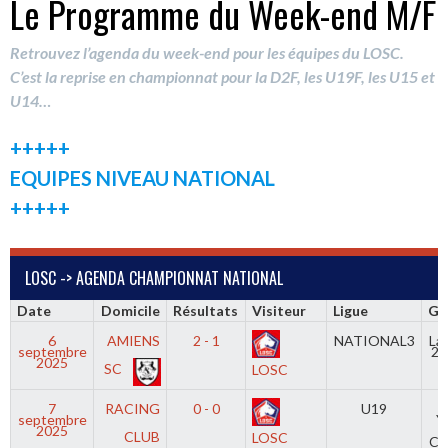
Le Programme du Week-end M/F
Retrouvez l’agenda du week-end pour les équipes du LOSC.
C’est la reprise en championnat pour la D2F, les U19F, les U15 et
U14…
+++++
EQUIPES NIVEAU NATIONAL
+++++
LOSC -> AGENDA CHAMPIONNAT NATIONAL
Date
Domicile
Résultats
Visiteur
Ligue
Gr
6
AMIENS
2 - 1
NATIONAL3
La 
septembre
2 
2025
SC
LOSC
7
RACING
0 - 0
U19
septembre
Y
2025
M
CLUB
LOSC
Co