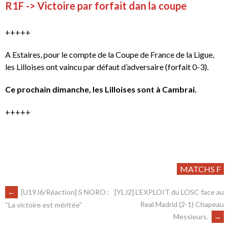
R1F -> Victoire par forfait dan la coupe
+++++
A Estaires, pour le compte de la Coupe de France de la Ligue,
les Lilloises ont vaincu par défaut d’adversaire (forfait 0-3).
Ce prochain dimanche, les Lilloises sont à Cambrai.
+++++
MATCHS F
←
[U19J6/Réaction] S NORO :
[YLJ2] L’EXPLOIT du LOSC face au
Real Madrid (2-1) Chapeau
“La victoire est méritée”
Messieurs.
→