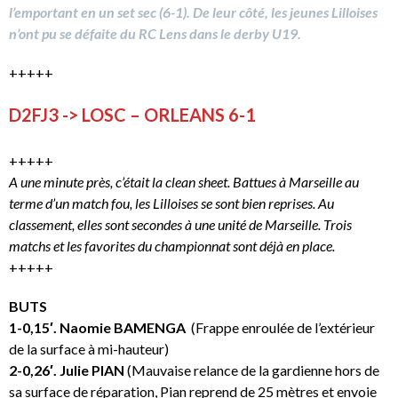
l’emportant en un set sec (6-1). De leur côté, les jeunes Lilloises
n’ont pu se défaite du RC Lens dans le derby U19.
+++++
D2FJ3 -> LOSC – ORLEANS 6-1
+++++
A une minute près, c’était la clean sheet. Battues à Marseille au
terme d’un match fou, les Lilloises se sont bien reprises. Au
classement, elles sont secondes à une unité de Marseille. Trois
matchs et les favorites du championnat sont déjà en place.
+++++
BUTS
1-0,15′. Naomie BAMENGA
(Frappe enroulée de l’extérieur
de la surface à mi-hauteur)
2-0,26′. Julie PIAN
(Mauvaise relance de la gardienne hors de
sa surface de réparation, Pian reprend de 25 mètres et envoie