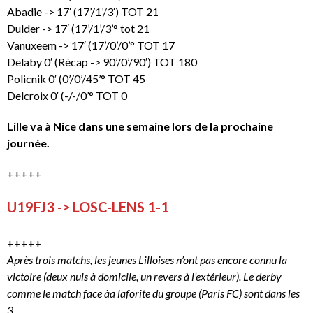
Abadie -> 17′ (17’/1’/3′) TOT 21
Dulder -> 17′ (17’/1’/3’° tot 21
Vanuxeem -> 17′ (17’/0’/0’° TOT 17
Delaby 0′ (Récap -> 90’/0’/90′) TOT 180
Policnik 0′ (0’/0’/45’° TOT 45
Delcroix 0′ (-/-/0’° TOT 0
Lille va à Nice dans une semaine lors de la prochaine
journée.
+++++
U19FJ3 -> LOSC-LENS 1-1
+++++
Après trois matchs, les jeunes Lilloises n’ont pas encore connu la
victoire (deux nuls à domicile, un revers à l’extérieur). Le derby
comme le match face àa laforite du groupe (Paris FC) sont dans les
3.