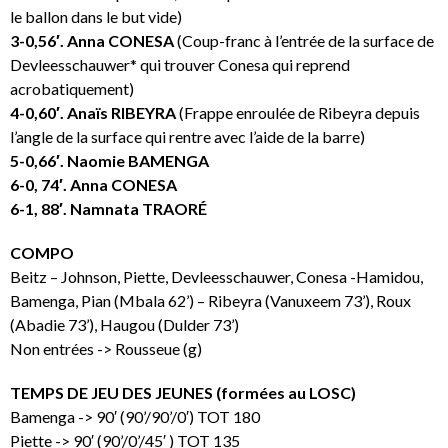
le ballon dans le but vide)
3-0,56′. Anna CONESA
(Coup-franc à l’entrée de la surface de
Devleesschauwer* qui trouver Conesa qui reprend
acrobatiquement)
4-0,60′. Anaïs RIBEYRA
(Frappe enroulée de Ribeyra depuis
l’angle de la surface qui rentre avec l’aide de la barre)
5-0,66′. Naomie BAMENGA
6-0, 74′. Anna CONESA
6-1, 88′. Namnata TRAORÉ
COMPO
Beitz – Johnson, Piette, Devleesschauwer, Conesa -Hamidou,
Bamenga, Pian (Mbala 62’) – Ribeyra (Vanuxeem 73’), Roux
(Abadie 73’), Haugou (Dulder 73’)
Non entrées -> Rousseue (g)
TEMPS DE JEU DES JEUNES (formées au LOSC)
Bamenga -> 90′ (90’/90’/0′) TOT 180
Piette -> 90′ (90’/0’/45′ ) TOT 135