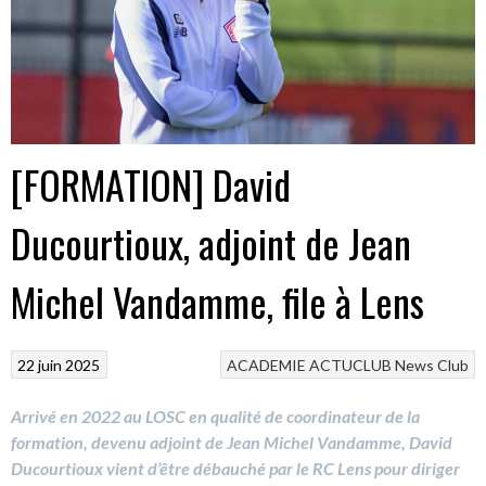
[FORMATION] David
Ducourtioux, adjoint de Jean
Michel Vandamme, file à Lens
22 juin 2025
ACADEMIE
ACTUCLUB
News Club
Arrivé en 2022 au LOSC en qualité de coordinateur de la
formation, devenu adjoint de Jean Michel Vandamme, David
Ducourtioux vient d’être débauché par le RC Lens pour diriger