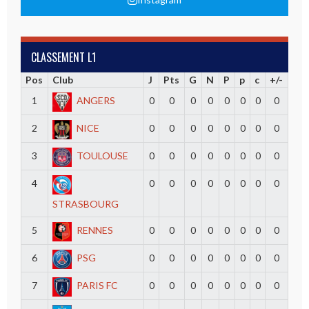
CLASSEMENT L1
Pos
Club
J
Pts
G
N
P
p
c
+/-
1
ANGERS
0
0
0
0
0
0
0
0
2
NICE
0
0
0
0
0
0
0
0
3
TOULOUSE
0
0
0
0
0
0
0
0
4
0
0
0
0
0
0
0
0
STRASBOURG
5
RENNES
0
0
0
0
0
0
0
0
6
PSG
0
0
0
0
0
0
0
0
7
PARIS FC
0
0
0
0
0
0
0
0