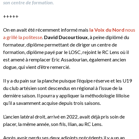
son centre de formation.
+++++
On en avait été récemment informé mais
la Voix du Nord
nous
a grillé la politesse
.
David Ducourtioux
, à peine diplômé du
formateur, diplôme permettant de diriger un centre de
formation, diplôme payé par le LOSC, rejoint le RC Lens où il
est amené à remplacer Eric Assadourian, également ancien
dogue, qui vient d’être remercié.
Il y a du pain sur la planche puisque l’équipe réserve et les U19
du club artésien sont descendus en régional à l’issue de la
dernière saison. Il pourra y appliquer la méthodologie lilloise
qu’il a savamment acquise depuis trois saisons.
L’ancien latéral droit, arrivé en 2022, avait déjà pris soin de
placer, la même année, son fils, Ilian, au RC Lens.
Après avoir perdu ses deux adjoints précédents il y a un an,