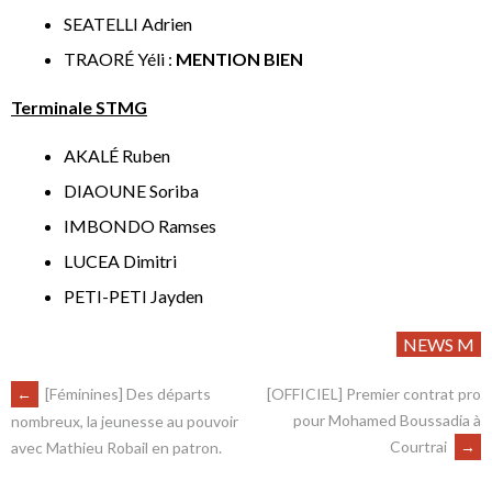
SEATELLI Adrien
TRAORÉ Yéli :
MENTION BIEN
Terminale STMG
AKALÉ Ruben
DIAOUNE Soriba
IMBONDO Ramses
LUCEA Dimitri
PETI-PETI Jayden
NEWS M
←
[Féminines] Des départs
[OFFICIEL] Premier contrat pro
pour Mohamed Boussadia à
nombreux, la jeunesse au pouvoir
Courtrai
→
avec Mathieu Robail en patron.