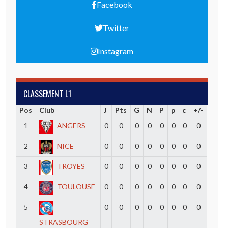
Facebook
Twitter
Instagram
CLASSEMENT L1
Pos
Club
J
Pts
G
N
P
p
c
+/-
1
ANGERS
0
0
0
0
0
0
0
0
2
NICE
0
0
0
0
0
0
0
0
3
TROYES
0
0
0
0
0
0
0
0
4
TOULOUSE
0
0
0
0
0
0
0
0
5
0
0
0
0
0
0
0
0
STRASBOURG