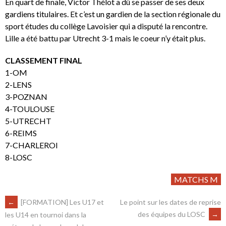
En quart de finale, Victor Thélot a dû se passer de ses deux
gardiens titulaires. Et c’est un gardien de la section régionale du
sport études du collège Lavoisier qui a disputé la rencontre.
Lille a été battu par Utrecht 3-1 mais le coeur n’y était plus.
CLASSEMENT FINAL
1-OM
2-LENS
3-POZNAN
4-TOULOUSE
5-UTRECHT
6-REIMS
7-CHARLEROI
8-LOSC
MATCHS M
←
[FORMATION] Les U17 et
Le point sur les dates de reprise
des équipes du LOSC
→
les U14 en tournoi dans la