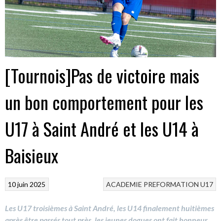
[Tournois]Pas de victoire mais
un bon comportement pour les
U17 à Saint André et les U14 à
Baisieux
10 juin 2025
ACADEMIE
PREFORMATION
U17
Les U17 troisièmes à Saint André, les U14 finalement huitièmes
après être passés tout près, les jeunes dogues ont fait honneur