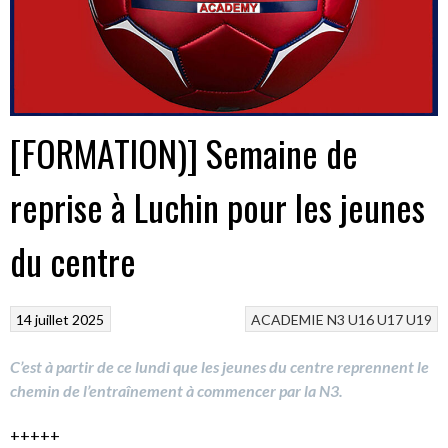
[FORMATION)] Semaine de
reprise à Luchin pour les jeunes
du centre
14 juillet 2025
ACADEMIE
N3
U16
U17
U19
C’est à partir de ce lundi que les jeunes du centre reprennent le
chemin de l’entraînement à commencer par la N3.
+++++