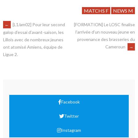
MATCHS F
NEWS M
←
[L1/am02] Pour leur second
[FORMATION] Le LOSC finalise
l’arrivée d’un nouveau jeune en
galop d’essai d’avant-saison, les
provenance des brasseries du
Lillois avec de nombreux jeunes
Cameroun
→
ont atomisé Amiens, équipe de
Ligue 2.
Facebook
Twitter
Instagram