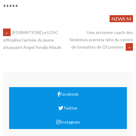
+++++
NEWS M
←
[FORMATION] Le LOSC
Une ancienne coach des
féminines prend la tête du centre
officialise l’arrivée du jeune
de formation de Ol Lyonnes
→
attaquant Angel Yondjo Matah
Facebook
Twitter
Instagram