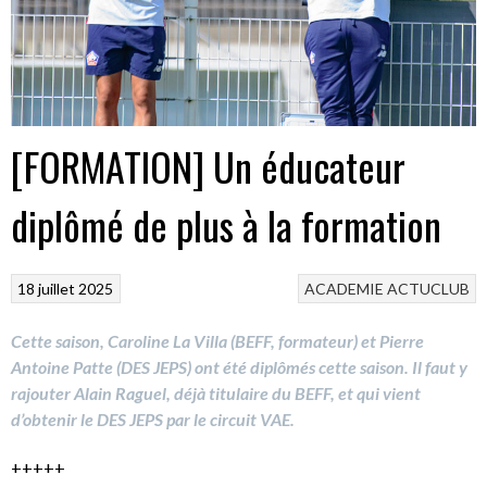
[FORMATION] Un éducateur
diplômé de plus à la formation
18 juillet 2025
ACADEMIE
ACTUCLUB
Cette saison, Caroline La Villa (BEFF, formateur) et Pierre
Antoine Patte (DES JEPS) ont été diplômés cette saison. Il faut y
rajouter Alain Raguel, déjà titulaire du BEFF, et qui vient
d’obtenir le DES JEPS par le circuit VAE.
+++++