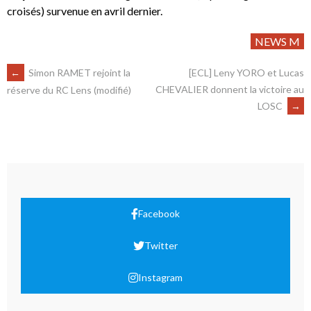
croisés) survenue en avril dernier.
NEWS M
←
Simon RAMET rejoint la
[ECL] Leny YORO et Lucas
CHEVALIER donnent la victoire au
réserve du RC Lens (modifié)
LOSC
→
Facebook
Twitter
Instagram