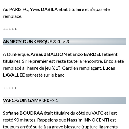
Au PARIS FC,
Yves DABILA
était titulaire et n’a pas été
remplacé.
+++++
ANNECY-DUNKERQUE 3-0 -> 3
A Dunkerque,
Arnaud BALIJON
et
Enzo BARDELI
étaient
titulaires. Sir le premier est resté toute la rencontre, Enzo a été
remplacé à l’heure de jeu (61′). Gardien remplaçant,
Lucas
LAVALLEE
est resté sur le banc.
+++++
VAFC-GUINGAMP 0-0 -> 1
Sofiane BOUDRAA
était titulaire du côté du VAFC et l’est
resté 90 minutes. Rappelons que
Nassim INNOCENTI
est
toujours arrêté suite à sa grave blessure (rupture ligaments