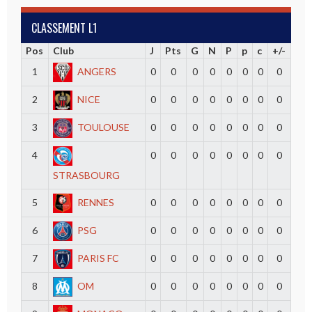
CLASSEMENT L1
Pos
Club
J
Pts
G
N
P
p
c
+/-
1
ANGERS
0
0
0
0
0
0
0
0
2
NICE
0
0
0
0
0
0
0
0
3
TOULOUSE
0
0
0
0
0
0
0
0
4
0
0
0
0
0
0
0
0
STRASBOURG
5
RENNES
0
0
0
0
0
0
0
0
6
PSG
0
0
0
0
0
0
0
0
7
PARIS FC
0
0
0
0
0
0
0
0
8
OM
0
0
0
0
0
0
0
0