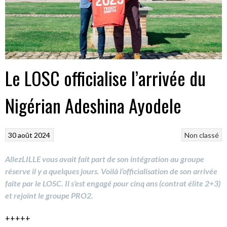
Le LOSC officialise l’arrivée du
Nigérian Adeshina Ayodele
30 août 2024
Non classé
AllezLILLE vous avait fait part de son intégration au groupe
réserve il y a quelques jours. Voilà l’officialisation de son arrivée
faite par le LOSC. Il s’est engagé pour cinq ans (contrat élite 2+3)
et rejoint le groupe PRO2.
+++++