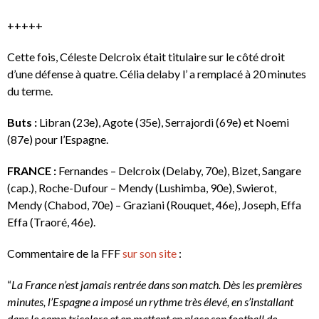
+++++
Cette fois, Céleste Delcroix était titulaire sur le côté droit
d’une défense à quatre. Célia delaby l’ a remplacé à 20 minutes
du terme.
Buts :
Libran (23e), Agote (35e), Serrajordi (69e) et Noemi
(87e) pour l’Espagne.
FRANCE :
Fernandes – Delcroix (Delaby, 70e), Bizet, Sangare
(cap.), Roche-Dufour – Mendy (Lushimba, 90e), Swierot,
Mendy (Chabod, 70e) – Graziani (Rouquet, 46e), Joseph, Effa
Effa (Traoré, 46e).
Commentaire de la FFF
sur son site
:
“
La France n’est jamais rentrée dans son match. Dès les premières
minutes, l’Espagne a imposé un rythme très élevé, en s’installant
dans le camp tricolore et en mettant en place son football de