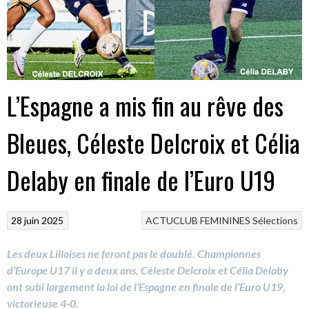
L’Espagne a mis fin au rêve des
Bleues, Céleste Delcroix et Célia
Delaby en finale de l’Euro U19
28 juin 2025
ACTUCLUB
FEMININES
Sélections
Les deux Lilloises ne feront pas le doublé. Championnes
d’Europe U17 il y a deux ans, Céleste Delcroix et Célia Delaby
ont subi largement la loi de l’Espagne en finale de l’Euro U19,
victorieuse 4-0.