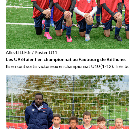
AllezLILLE.fr / Poster U11
Les U9 étaient en championnat au Faubourg de Béthune.
Ils en sont sortis victorieux en championnat U10 (1-12). Très b