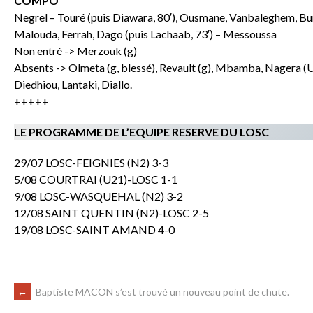
COMPO
Negrel – Touré (puis Diawara, 80′), Ousmane, Vanbaleghem, Burl
Malouda, Ferrah, Dago (puis Lachaab, 73′) – Messoussa
Non entré -> Merzouk (g)
Absents -> Olmeta (g, blessé), Revault (g), Mbamba, Nagera (U1
Diedhiou, Lantaki, Diallo.
+++++
LE PROGRAMME DE L’EQUIPE RESERVE DU LOSC
29/07 LOSC-FEIGNIES (N2) 3-3
5/08 COURTRAI (U21)-LOSC 1-1
9/08 LOSC-WASQUEHAL (N2) 3-2
12/08 SAINT QUENTIN (N2)-LOSC 2-5
19/08 LOSC-SAINT AMAND 4-0
←
Baptiste MACON s’est trouvé un nouveau point de chute.