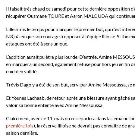
Il faisait très chaud ce samedi pour cette dernière opposition 
récupérer Ousmane TOURE et Aaron MALOUDA qui continuent à 
Lille a mis le temps pour marquer le premier but, qui n’est int
N3, n’a eu que son courage à opposer à l’équipe lilloise. Si l’on 
attaques ont été à sens unique.
L’addition aurait pu être plus lourde. D’entrée, Amine MESSOUSSA,
en marquera un second, également refusé pour hors jeu en fin de 
eux bien validés.
Trévis Dago y a été de son but, servi par Amine Messoussa, se 
Et Younes Lachaab, de retour après une blessure ayant gâché sa f
valoir sa bonne entente avec Amine Messoussa.
Clairement, avec ce 11, mais on en reparlera dans la semaine lor
première fois
), la réserve lilloise ne devrait pas connaître de 
saison dernière.