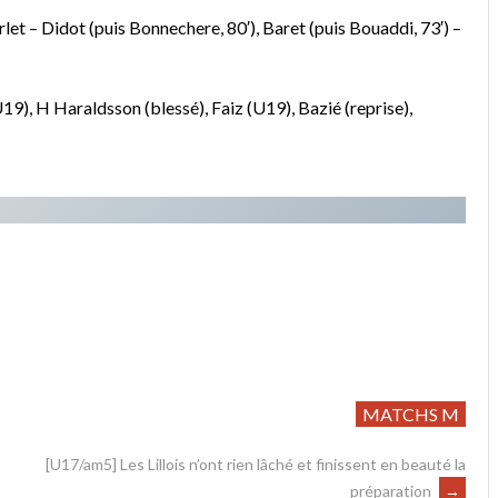
et – Didot (puis Bonnechere, 80′), Baret (puis Bouaddi, 73′) –
9), H Haraldsson (blessé), Faiz (U19), Bazié (reprise),
MATCHS M
[U17/am5] Les Lillois n’ont rien lâché et finissent en beauté la
préparation
→