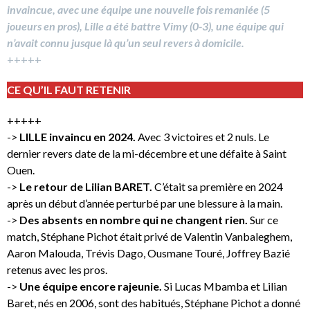
invaincue, avec une équipe une nouvelle fois remaniée (5
joueurs en pros), Lille a été battre Vimy (0-3), une équipe qui
n’avait connu jusque là qu’un seul revers à domicile.
+++++
CE QU’IL FAUT RETENIR
+++++
->
LILLE invaincu en 2024.
Avec 3 victoires et 2 nuls. Le
dernier revers date de la mi-décembre et une défaite à Saint
Ouen.
->
Le retour de Lilian BARET.
C’était sa première en 2024
après un début d’année perturbé par une blessure à la main.
->
Des absents en nombre qui ne changent rien.
Sur ce
match, Stéphane Pichot était privé de Valentin Vanbaleghem,
Aaron Malouda, Trévis Dago, Ousmane Touré, Joffrey Bazié
retenus avec les pros.
->
Une équipe encore rajeunie.
Si Lucas Mbamba et Lilian
Baret, nés en 2006, sont des habitués, Stéphane Pichot a donné