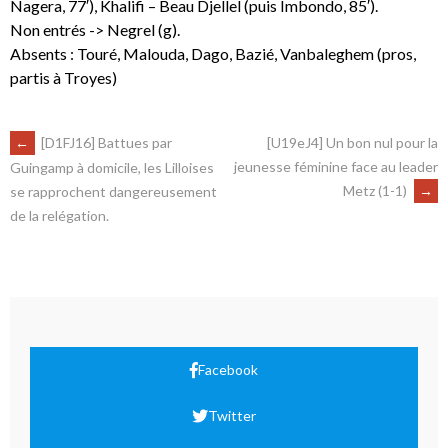
Nagera, 77′), Khalifi – Beau Djellel (puis Imbondo, 85′).
Non entrés -> Negrel (g).
Absents : Touré, Malouda, Dago, Bazié, Vanbaleghem (pros,
partis à Troyes)
←
[D1FJ16] Battues par
[U19eJ4] Un bon nul pour la
jeunesse féminine face au leader
Guingamp à domicile, les Lilloises
Metz (1-1)
→
se rapprochent dangereusement
de la relégation.
Facebook
Twitter