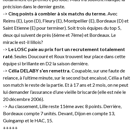
précision dans le dernier geste.
->
Cinq points à combler à six matchs du terme.
Avec
Reims (E), Lyon (D), Fleury (E), Montpellier (E), Bordeaux (D) et
Saint Etienne (E) pour terminer). Soit trois équipes du top 5,
deux qui suivent de près (6ème et 7ème) et Bordeaux. Le
miracle est-il lillois?
->
Le LOSC paie au prix fort un recrutement totalement
raté
. Seules Doucouré et Roux trouvent leur place dans cette
équipe si brillante en D2 la saison dernière.
->
Célia DELABY s’en remettra.
Coupable, sur une faute de
relance, à l’ultime minute, sur le second but encaissé, Célia a fait
son match le reste de la partie. Et à 17 ans et 2 mois, on ne peut
lui demander l’assurance d’une vieille briscarde (elle est née le
20 décembre 2006).
-> Au classement, Lille reste 11ème avec 8 points. Derrière,
Bordeaux compte 7 unités. Devant, Dijon en compte 13,
Guingamp et le HAC, 15.
+++++