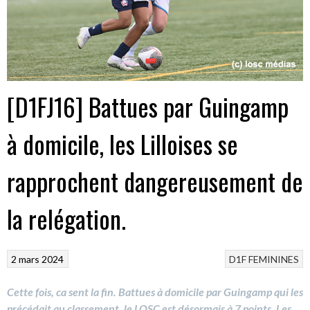
[D1FJ16] Battues par Guingamp
à domicile, les Lilloises se
rapprochent dangereusement de
la relégation.
2 mars 2024
D1F
FEMININES
Cette fois, ca sent la fin. Battues à domicile par Guingamp qui les
précédait au classement, le LOSC est désormais à 7 points. Les