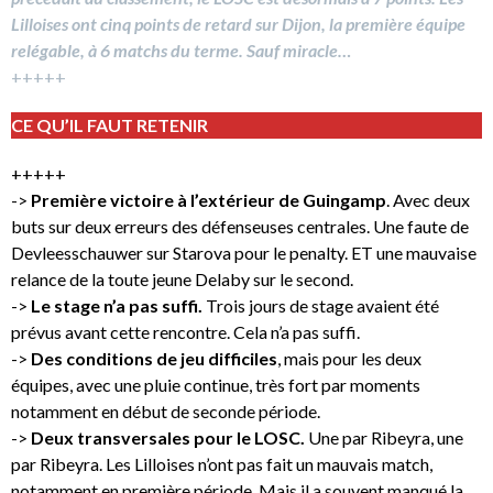
Lilloises ont cinq points de retard sur Dijon, la première équipe
relégable, à 6 matchs du terme. Sauf miracle…
+++++
CE QU’IL FAUT RETENIR
+++++
->
Première victoire à l’extérieur de Guingamp
. Avec deux
buts sur deux erreurs des défenseuses centrales. Une faute de
Devleesschauwer sur Starova pour le penalty. ET une mauvaise
relance de la toute jeune Delaby sur le second.
->
Le stage n’a pas suffi.
Trois jours de stage avaient été
prévus avant cette rencontre. Cela n’a pas suffi.
->
Des conditions de jeu difficiles
, mais pour les deux
équipes, avec une pluie continue, très fort par moments
notamment en début de seconde période.
->
Deux transversales pour le LOSC.
Une par Ribeyra, une
par Ribeyra. Les Lilloises n’ont pas fait un mauvais match,
notamment en première période. Mais il a souvent manqué la