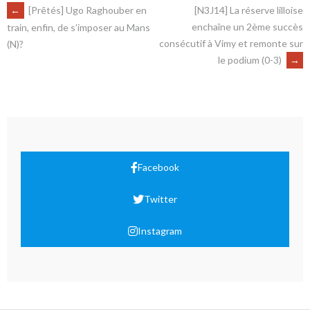
←
[Prêtés] Ugo Raghouber en
[N3J14] La réserve lilloise
enchaîne un 2ème succès
train, enfin, de s’imposer au Mans
consécutif à Vimy et remonte sur
(N)?
le podium (0-3)
→
Facebook
Twitter
Instagram