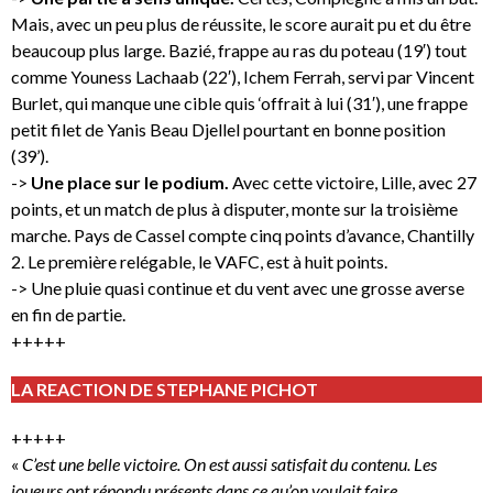
Mais, avec un peu plus de réussite, le score aurait pu et du être
beaucoup plus large. Bazié, frappe au ras du poteau (19′) tout
comme Youness Lachaab (22′), Ichem Ferrah, servi par Vincent
Burlet, qui manque une cible quis ‘offrait à lui (31′), une frappe
petit filet de Yanis Beau Djellel pourtant en bonne position
(39’).
->
Une place sur le podium.
Avec cette victoire, Lille, avec 27
points, et un match de plus à disputer, monte sur la troisième
marche. Pays de Cassel compte cinq points d’avance, Chantilly
2. Le première relégable, le VAFC, est à huit points.
-> Une pluie quasi continue et du vent avec une grosse averse
en fin de partie.
+++++
LA REACTION DE STEPHANE PICHOT
+++++
«
C’est une belle victoire. On est aussi satisfait du contenu. Les
joueurs ont répondu présents dans ce qu’on voulait faire,