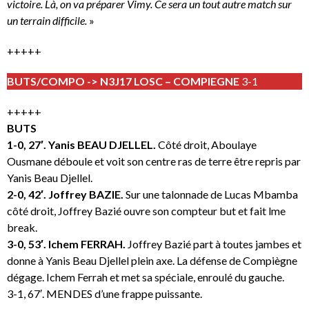
victoire. Là, on va préparer Vimy. Ce sera un tout autre match sur
un terrain difficile.
»
+++++
BUTS/COMPO -> N3J17 LOSC – COMPIEGNE
3-1
+++++
BUTS
1-0, 27′. Yanis BEAU DJELLEL.
Côté droit, Aboulaye
Ousmane déboule et voit son centre ras de terre être repris par
Yanis Beau Djellel.
2-0, 42′. Joffrey BAZIE.
Sur une talonnade de Lucas Mbamba
côté droit, Joffrey Bazié ouvre son compteur but et fait lme
break.
3-0, 53′. Ichem FERRAH.
Joffrey Bazié part à toutes jambes et
donne à Yanis Beau Djellel plein axe. La défense de Compiègne
dégage. Ichem Ferrah et met sa spéciale, enroulé du gauche.
3-1, 67′. MENDES d’une frappe puissante.