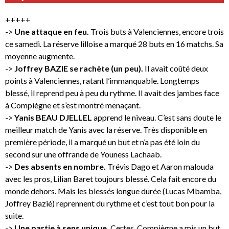
+++++
->
Une attaque en feu.
Trois buts à Valenciennes, encore trois
ce samedi. La réserve lilloise a marqué 28 buts en 16 matchs. Sa
moyenne augmente.
->
Joffrey BAZIE se rachète (un peu).
Il avait coûté deux
points à Valenciennes, ratant l’immanquable. Longtemps
blessé, il reprend peu à peu du rythme. Il avait des jambes face
à Compiègne et s’est montré menaçant.
->
Yanis BEAU DJELLEL
apprend le niveau. C’est sans doute le
meilleur match de Yanis avec la réserve. Très disponible en
première période, il a marqué un but et n’a pas été loin du
second sur une offrande de Youness Lachaab.
->
Des absents en nombre.
Trévis Dago et Aaron malouda
avec les pros, Lilian Baret toujours blessé. Cela fait encore du
monde dehors. Mais les blessés longue durée (Lucas Mbamba,
Joffrey Bazié) reprennent du rythme et c’est tout bon pour la
suite.
->
Une partie à sens unique.
Certes, Compiègne a mis un but.