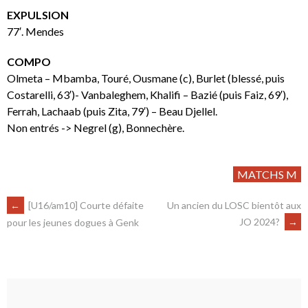
EXPULSION
77′. Mendes
COMPO
Olmeta – Mbamba, Touré, Ousmane (c), Burlet (blessé, puis
Costarelli, 63′)- Vanbaleghem, Khalifi – Bazié (puis Faiz, 69′),
Ferrah, Lachaab (puis Zita, 79′) – Beau Djellel.
Non entrés -> Negrel (g), Bonnechère.
MATCHS M
←
[U16/am10] Courte défaite
Un ancien du LOSC bientôt aux
JO 2024?
→
pour les jeunes dogues à Genk