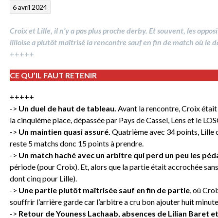
6 avril 2024
Croix et Lille, il n’y a pas plus proche derby. Et souvent, les oppo
lilloise a plutôt maîtrisé la rencontre sauf en fin de match où le 
+++++
CE QU’IL FAUT RETENIR
+++++
->
Un duel de haut de tableau.
Avant la rencontre, Croix était
la cinquième place, dépassée par Pays de Cassel, Lens et le LOS
->
Un maintien quasi assuré.
Quatrième avec 34 points, Lille 
reste 5 matchs donc 15 points à prendre.
->
Un match haché avec un arbitre qui perd un peu les pédal
période (pour Croix). Et, alors que la partie était accrochée sans 
dont cinq pour Lille).
->
Une partie plutôt maîtrisée sauf en fin de partie
, où Cro
souffrir l’arrière garde car l’arbitre a cru bon ajouter huit minute
->
Retour de Youness Lachaab, absences de Lilian Baret 