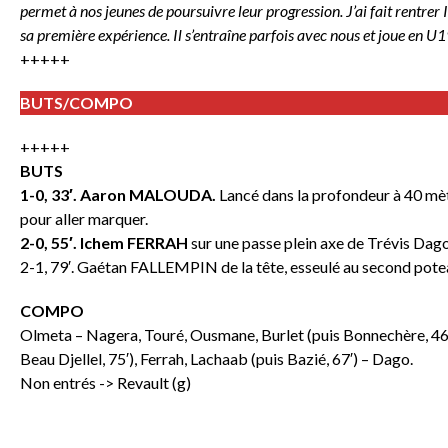
permet à nos jeunes de poursuivre leur progression. J’ai fait rentrer I
sa première expérience. Il s’entraîne parfois avec nous et joue en U
+++++
BUTS/COMPO
+++++
BUTS
1-0, 33′. Aaron MALOUDA.
Lancé dans la profondeur à 40 mètr
pour aller marquer.
2-0, 55′. Ichem FERRAH
sur une passe plein axe de Trévis Dago
2-1, 79′. Gaétan FALLEMPIN de la tête, esseulé au second poteau
COMPO
Olmeta – Nagera, Touré, Ousmane, Burlet (puis Bonnechère, 46′
Beau Djellel, 75′), Ferrah, Lachaab (puis Bazié, 67′) – Dago.
Non entrés -> Revault (g)