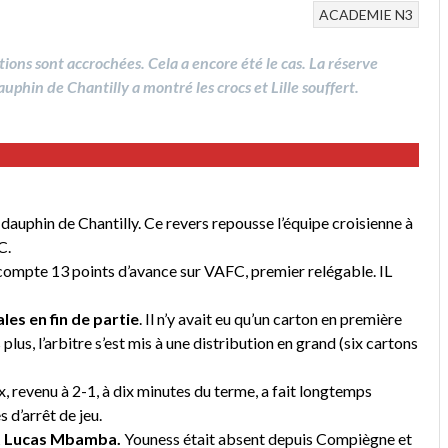
ACADEMIE
N3
sitions sont accrochées. Cela a encore été le cas. La réserve
dauphin de Chantilly a montré les crocs et Lille souffert.
 dauphin de Chantilly. Ce revers repousse l’équipe croisienne à
C.
compte 13 points d’avance sur VAFC, premier relégable. IL
es en fin de partie
. Il n’y avait eu qu’un carton en première
plus, l’arbitre s’est mis à une distribution en grand (six cartons
ix, revenu à 2-1, à dix minutes du terme, a fait longtemps
s d’arrêt de jeu.
et Lucas Mbamba.
Youness était absent depuis Compiègne et