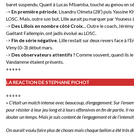
baret suspendu. Quant à Lucas Mbamba, touché au genou en séle
->
En première période
, Lisandru Olmeta (28′) puis Yassine Kha
LOSC. Mais, outre son but, Lille aurait pu marquer par Youness 
->
Des Lillois en nombre côté Croix.
.. Outre le coach, Jérém
Gaétant Fallempin, ont jadis évolué au LOSC.
->
Fin de série négative.
Lille restait sur deux revers face à l’
Vimy (0-3) début mars.
->
Des observateurs attentifs !
Comme souvent, quand ils le
Vandamme étaient présents.
+++++
LA REACTION DE STEPHANE PICHOT
+++++
«
C’était un match intense avec beaucoup, d’engagement. Sur l’ensembl
pour résister à leur jeu long et à leurs offensives en fin de partie. Il
douter un temps. Mais je suis content de l’engagement et de l’intensit
On aurait voulu faire plus de choses mais chaque ballon a été très d