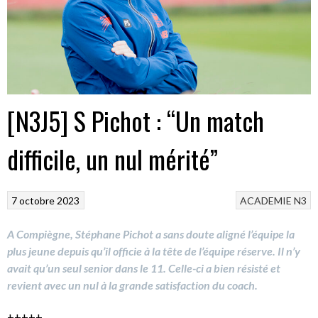
[N3J5] S Pichot : “Un match
difficile, un nul mérité”
7 octobre 2023
ACADEMIE
N3
A Compiègne, Stéphane Pichot a sans doute aligné l’équipe la
plus jeune depuis qu’il officie à la tête de l’équipe réserve. Il n’y
avait qu’un seul senior dans le 11. Celle-ci a bien résisté et
revient avec un nul à la grande satisfaction du coach.
+++++